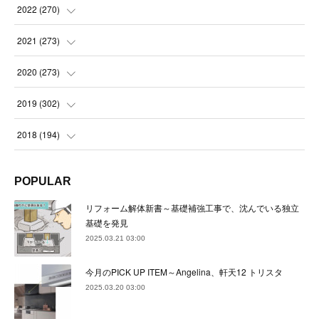
(
21
)
(
22
)
(
22
)
2022
(
270
)
(
23
)
(
23
)
(
23
)
2021
(
273
)
(
22
)
(
23
)
(
23
)
(
24
)
2020
(
273
)
(
23
)
(
21
)
(
22
)
(
23
)
(
24
)
2019
(
302
)
(
24
)
(
24
)
(
23
)
(
22
)
(
22
)
(
23
)
2018
(
194
)
(
21
)
(
22
)
(
24
)
(
23
)
(
23
)
(
21
)
(
19
)
POPULAR
(
24
)
(
23
)
(
22
)
(
23
)
(
23
)
(
26
)
(
18
)
リフォーム解体新書～基礎補強工事で、沈んでいる独立
(
22
)
(
24
)
(
23
)
(
23
)
(
22
)
基礎を発見
(
22
)
(
17
)
2025.03.21 03:00
(
22
)
(
21
)
(
23
)
(
23
)
(
24
)
(
21
)
(
32
)
今月のPICK UP ITEM～Angelina、軒天12 トリスタ
(
22
)
(
24
)
(
22
)
(
22
)
(
24
)
(
27
)
(
36
)
2025.03.20 03:00
(
25
)
(
21
)
(
24
)
(
23
)
(
23
)
(
22
)
(
30
)