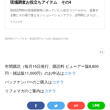
現場調査お役立ちアイテム その4
初回訪問時や現場調査時に知っていたら役立つツールから、提案す
る際にその場で使えるシミュレーションアプリ、訪問時にさりげ…
リフォマガ
契約率がアップする！初回訪問7ルール
(
9
)
商品紹介
(
138
)
年間購読（毎月15日発行、購読料 ビューアー版8,800
円・雑誌版11,000円）のお申込は
コチラ
バックナンバーのご購入は
コチラ
リフォマガのご案内は
コチラ