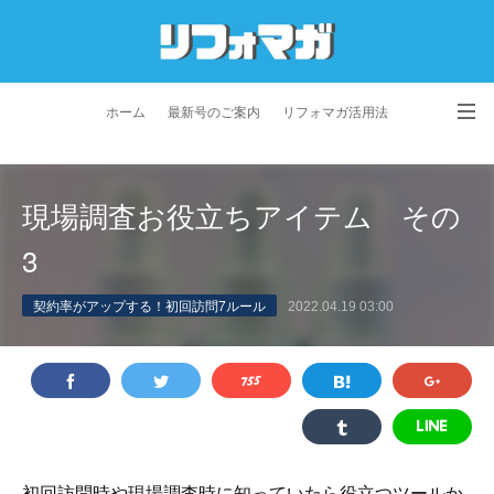
ホーム
最新号のご案内
リフォマガ活用法
お問い合わせ
よくあるご質問
特定商取引法に基づく表記
現場調査お役立ちアイテム その
プライバシーポリシー
利用規約
会社概要
3
契約率がアップする！初回訪問7ルール
2022.04.19 03:00
初回訪問時や現場調査時に知っていたら役立つツールか