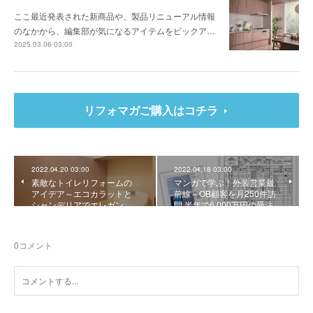
ここ最近発表された新商品や、製品リニューアル情報
のなかから、編集部が気になるアイテムをピックア…
2025.03.06 03:00
リフォマガご購入はコチラ
2022.04.20 03:00
2022.04.18 03:00
素敵なトイレリフォームの
マンガで学ぶ！外装営業最
アイデア～エコカラットと
前線～OB顧客を月250件訪
シャンデリアでエレガン…
問 半年で6,000万円の受注…
0
コメント