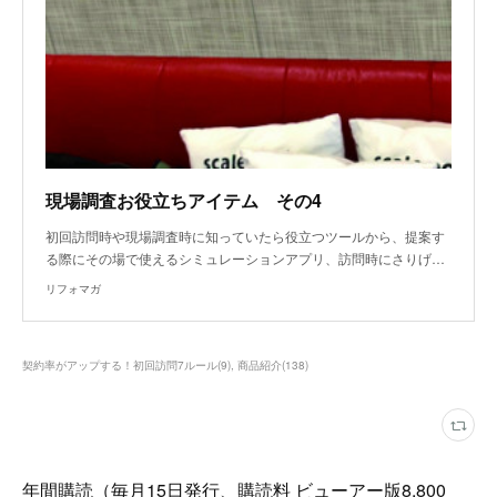
現場調査お役立ちアイテム その4
初回訪問時や現場調査時に知っていたら役立つツールから、提案す
る際にその場で使えるシミュレーションアプリ、訪問時にさりげ…
リフォマガ
契約率がアップする！初回訪問7ルール
(
9
)
商品紹介
(
138
)
年間購読（毎月15日発行、購読料 ビューアー版8,800