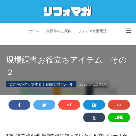
ホーム
最新号のご案内
リフォマガ活用法
お問い合わせ
よくあるご質問
特定商取引法に基づく表記
現場調査お役立ちアイテム その
プライバシーポリシー
利用規約
会社概要
２
契約率がアップする！初回訪問7ルール
2022.04.12 03:00
初回訪問時や現場調査時に知っていたら役立つツールか