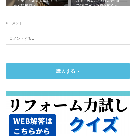
アイデア～足元を優しく照
前線～医者さながらの診断
らす間接照明
で6社アイミツ勝ち抜く～
0
コメント
購入する