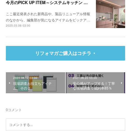
今月のPICK UP ITEM～システムキッチン クルート、エコキュート CHP-E37LUX1／ES46LUX1
ここ最近発表された新商品や、製品リニューアル情報
のなかから、編集部が気になるアイテムをピックア…
2025.03.06 03:00
リフォマガご購入はコチラ
2022.04.12 03:00
2021.09.20 03:00
現場調査お役立ちアイテ
安心感がアップする！丁寧
ム その２
な現場調査で成約率85％
0
コメント