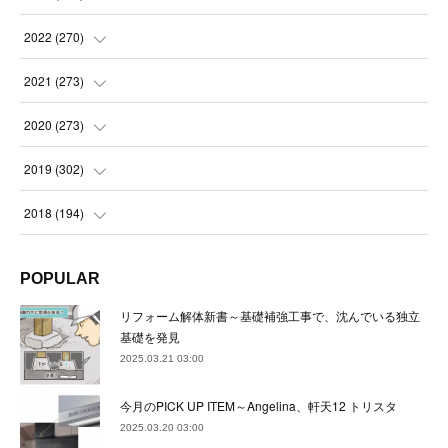
(
21
)
(
22
)
(
22
)
2022
(
270
)
(
23
)
(
23
)
(
23
)
2021
(
273
)
(
22
)
(
23
)
(
23
)
(
24
)
2020
(
273
)
(
23
)
(
21
)
(
22
)
(
23
)
(
24
)
2019
(
302
)
(
24
)
(
24
)
(
23
)
(
22
)
(
22
)
(
23
)
2018
(
194
)
(
21
)
(
22
)
(
24
)
(
23
)
(
23
)
(
21
)
(
19
)
POPULAR
(
24
)
(
23
)
(
22
)
(
23
)
(
23
)
(
26
)
(
18
)
リフォーム解体新書～基礎補強工事で、沈んでいる独立
(
22
)
(
24
)
(
23
)
(
23
)
(
22
)
基礎を発見
(
22
)
(
17
)
2025.03.21 03:00
(
22
)
(
21
)
(
23
)
(
23
)
(
24
)
(
21
)
(
32
)
今月のPICK UP ITEM～Angelina、軒天12 トリスタ
(
22
)
(
24
)
(
22
)
(
22
)
(
24
)
(
27
)
(
36
)
2025.03.20 03:00