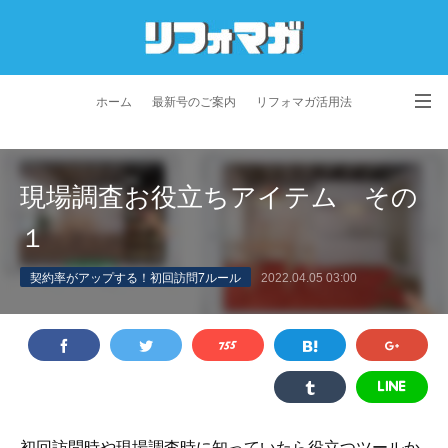
ホーム
最新号のご案内
リフォマガ活用法
お問い合わせ
よくあるご質問
特定商取引法に基づく表記
現場調査お役立ちアイテム その
プライバシーポリシー
利用規約
会社概要
１
契約率がアップする！初回訪問7ルール
2022.04.05 03:00
初回訪問時や現場調査時に知っていたら役立つツールか