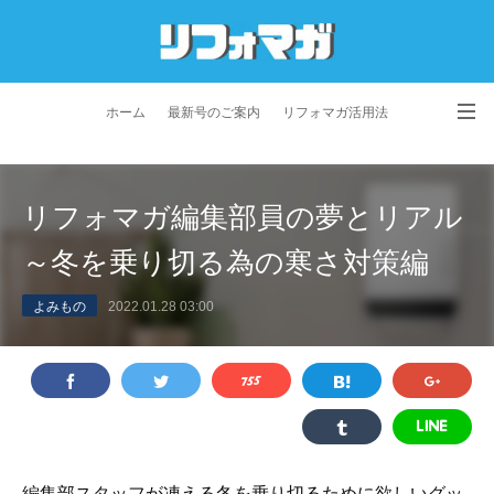
ホーム
最新号のご案内
リフォマガ活用法
お問い合わせ
よくあるご質問
特定商取引法に基づく表記
リフォマガ編集部員の夢とリアル
プライバシーポリシー
利用規約
会社概要
～冬を乗り切る為の寒さ対策編
よみもの
2022.01.28 03:00
編集部スタッフが凍える冬を乗り切るために欲しいグッ