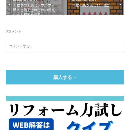
工程表の工夫とノウハウ～
本物の炎を楽しむ 暖炉
職人と施主それぞれの視点
から工程表を作る
0
コメント
購入する