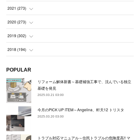
(
23
)
(
23
)
(
23
)
2021
(
273
)
(
22
)
(
23
)
(
23
)
(
24
)
2020
(
273
)
(
23
)
(
21
)
(
22
)
(
23
)
(
24
)
2019
(
302
)
(
24
)
(
24
)
(
23
)
(
22
)
(
22
)
(
23
)
2018
(
194
)
(
21
)
(
22
)
(
24
)
(
23
)
(
23
)
(
21
)
(
19
)
POPULAR
(
24
)
(
23
)
(
22
)
(
23
)
(
23
)
(
26
)
(
18
)
リフォーム解体新書～基礎補強工事で、沈んでいる独立
(
22
)
(
24
)
(
23
)
(
23
)
(
22
)
基礎を発見
(
22
)
(
17
)
2025.03.21 03:00
(
22
)
(
21
)
(
23
)
(
23
)
(
24
)
(
21
)
(
32
)
今月のPICK UP ITEM～Angelina、軒天12 トリスタ
(
22
)
(
24
)
(
22
)
(
22
)
(
24
)
(
27
)
(
36
)
2025.03.20 03:00
(
25
)
(
21
)
(
24
)
(
23
)
(
23
)
(
22
)
(
30
)
トラブル対応マニュアル～住民トラブルの危険度高!! マ
(
23
)
(
21
)
(
24
)