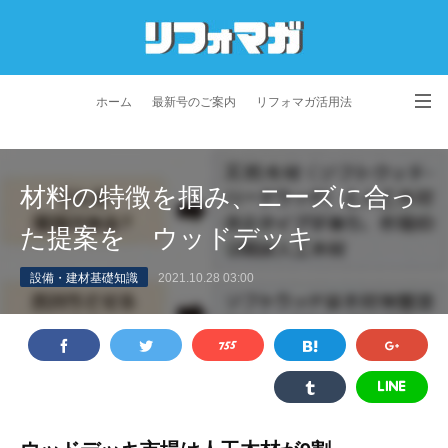
ホーム
最新号のご案内
リフォマガ活用法
お問い合わせ
よくあるご質問
特定商取引法に基づく表記
材料の特徴を掴み、ニーズに合っ
プライバシーポリシー
利用規約
会社概要
た提案を ウッドデッキ
設備・建材基礎知識
2021.10.28 03:00