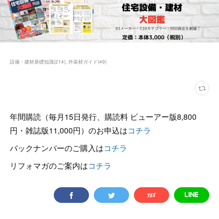
設備・建材基礎知識
(
214
)
外装材ガイド
(
49
)
年間購読（毎月15日発行、購読料 ビューアー版8,800
円・雑誌版11,000円）のお申込は
コチラ
バックナンバーのご購入は
コチラ
リフォマガのご案内は
コチラ