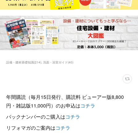
設備・建材基礎知識
(
214
)
洗面・浴室ガイド
(
40
)
年間購読（毎月15日発行、購読料 ビューアー版8,800
円・雑誌版11,000円）のお申込は
コチラ
バックナンバーのご購入は
コチラ
リフォマガのご案内は
コチラ