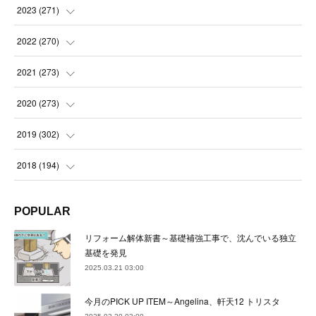
(
21
)
(
21
)
2023
(
271
)
(
21
)
(
22
)
(
22
)
2022
(
270
)
(
23
)
(
23
)
(
23
)
2021
(
273
)
(
22
)
(
23
)
(
23
)
(
24
)
2020
(
273
)
(
23
)
(
21
)
(
22
)
(
23
)
(
24
)
2019
(
302
)
(
24
)
(
24
)
(
23
)
(
22
)
(
22
)
(
23
)
2018
(
194
)
(
21
)
(
22
)
(
24
)
(
23
)
(
23
)
(
21
)
(
19
)
POPULAR
(
24
)
(
23
)
(
22
)
(
23
)
(
23
)
(
26
)
(
18
)
リフォーム解体新書～基礎補強工事で、沈んでいる独立
(
22
)
(
24
)
(
23
)
(
23
)
(
22
)
基礎を発見
(
22
)
(
17
)
2025.03.21 03:00
(
22
)
(
21
)
(
23
)
(
23
)
(
24
)
(
21
)
(
32
)
今月のPICK UP ITEM～Angelina、軒天12 トリスタ
(
22
)
(
24
)
(
22
)
(
22
)
(
24
)
(
27
)
(
36
)