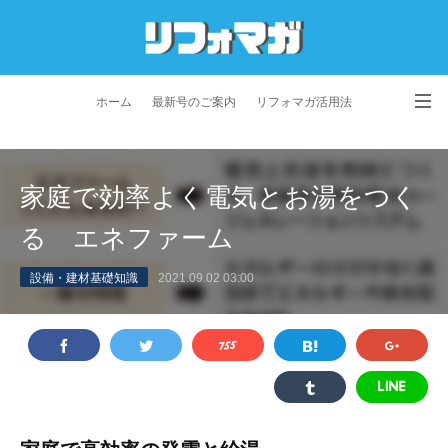
ホーム
最新号のご案内
リフォマガ活用法
お問い合わせ
よくあるご質問
特定商取引法に基づく表記
家庭で効率よく電気とお湯をつく
プライバシーポリシー
利用規約
会社概要
る エネファーム
設備・建材基礎知識
2021.09.02 03:00