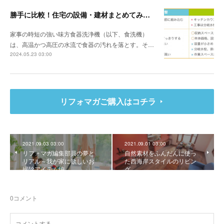
勝手に比較！住宅の設備・建材まとめてみました！～食器洗浄機編
家事の時短の強い味方食器洗浄機（以下、食洗機）
は、高温かつ高圧の水流で食器の汚れを落とす。そ…
2024.05.23 03:00
リフォマガご購入はコチラ
2021.09.03 03:00
2021.09.01 03:00
リフォマガ編集部員の夢と
自然素材をふんだんに使っ
リアル～我が家に欲しいお
た西海岸スタイルのリビン
掃除アイテム編
グ
0
コメント