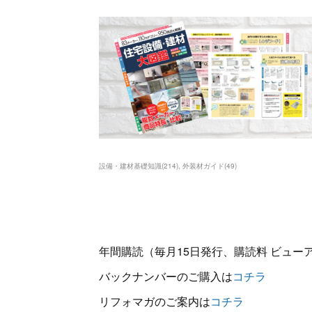
設備・建材基礎知識
(
214
)
外装材ガイド
(
49
)
年間購読（毎月15日発行、購読料 ビューアー
バックナンバーのご購入は
コチラ
リフォマガのご案内は
コチラ