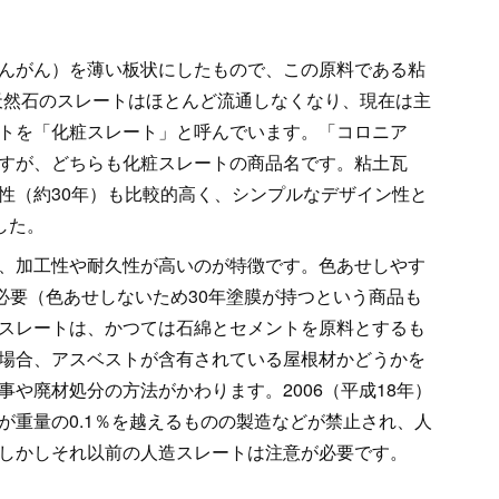
ばんがん）を薄い板状にしたもので、この原料である粘
、天然石のスレートはほとんど流通しなくなり、現在は主
トを「化粧スレート」と呼んでいます。「コロニア
すが、どちらも化粧スレートの商品名です。粘土瓦
性（約30年）も比較的高く、シンプルなデザイン性と
した。
、加工性や耐久性が高いのが特徴です。色あせしやす
必要（色あせしないため30年塗膜が持つという商品も
スレートは、かつては石綿とセメントを原料とするも
場合、アスベストが含有されている屋根材かどうかを
や廃材処分の方法がかわります。2006（平成18年）
が重量の0.1％を越えるものの製造などが禁止され、人
しかしそれ以前の人造スレートは注意が必要です。