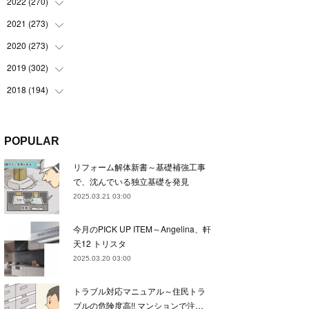
(
22
)
2022
(
270
(
22
)
)
(
23
)
(
23
)
2021
(
273
(
23
)
)
(
22
)
(
23
)
(
23
)
2020
(
273
(
24
)
)
(
23
)
(
21
)
(
22
)
(
23
)
2019
(
302
(
24
)
)
(
24
)
(
24
)
(
23
)
(
22
)
(
22
)
2018
(
194
(
23
)
)
(
21
)
(
22
)
(
24
)
(
23
)
(
23
)
(
21
)
(
19
)
(
24
)
(
23
)
(
22
)
(
23
)
(
23
)
(
26
)
(
18
)
POPULAR
(
22
)
(
24
)
(
23
)
(
23
)
(
22
)
(
22
)
(
17
)
リフォーム解体新書～基礎補強工事
(
22
)
(
21
)
(
23
)
(
23
)
(
24
)
(
21
)
(
32
)
で、沈んでいる独立基礎を発見
(
22
)
(
24
)
(
22
)
(
22
)
(
24
)
(
27
)
(
36
)
2025.03.21 03:00
(
25
)
(
21
)
(
24
)
(
23
)
(
23
)
(
22
)
(
30
)
今月のPICK UP ITEM～Angelina、軒
(
23
)
(
21
)
(
24
)
(
21
)
(
33
)
(
34
)
天12 トリスタ
(
20
)
(
21
)
(
22
)
(
28
)
2025.03.20 03:00
(
8
)
(
22
)
(
21
)
(
31
)
トラブル対応マニュアル～住民トラ
(
24
)
(
27
)
ブルの危険度高!! マンションで注…