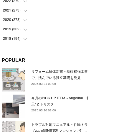
(
22
)
2022
(
270
(
22
)
)
(
23
)
(
23
)
2021
(
273
(
23
)
)
(
22
)
(
23
)
(
23
)
2020
(
273
(
24
)
)
(
23
)
(
21
)
(
22
)
(
23
)
2019
(
302
(
24
)
)
(
24
)
(
24
)
(
23
)
(
22
)
(
22
)
2018
(
194
(
23
)
)
(
21
)
(
22
)
(
24
)
(
23
)
(
23
)
(
21
)
(
19
)
(
24
)
(
23
)
(
22
)
(
23
)
(
23
)
(
26
)
(
18
)
POPULAR
(
22
)
(
24
)
(
23
)
(
23
)
(
22
)
(
22
)
(
17
)
リフォーム解体新書～基礎補強工事
(
22
)
(
21
)
(
23
)
(
23
)
(
24
)
(
21
)
(
32
)
で、沈んでいる独立基礎を発見
(
22
)
(
24
)
(
22
)
(
22
)
(
24
)
(
27
)
(
36
)
2025.03.21 03:00
(
25
)
(
21
)
(
24
)
(
23
)
(
23
)
(
22
)
(
30
)
今月のPICK UP ITEM～Angelina、軒
(
23
)
(
21
)
(
24
)
(
21
)
(
33
)
(
34
)
天12 トリスタ
(
20
)
(
21
)
(
22
)
(
28
)
2025.03.20 03:00
(
8
)
(
22
)
(
21
)
(
31
)
トラブル対応マニュアル～住民トラ
(
24
)
(
27
)
ブルの危険度高!! マンションで注…