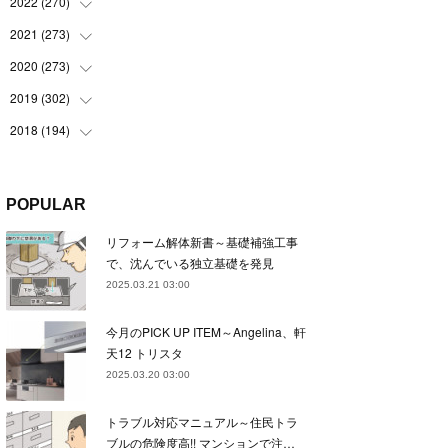
(
22
)
2022
(
270
(
22
)
)
(
23
)
(
23
)
2021
(
273
(
23
)
)
(
22
)
(
23
)
(
23
)
2020
(
273
(
24
)
)
(
23
)
(
21
)
(
22
)
(
23
)
2019
(
302
(
24
)
)
(
24
)
(
24
)
(
23
)
(
22
)
(
22
)
2018
(
194
(
23
)
)
(
21
)
(
22
)
(
24
)
(
23
)
(
23
)
(
21
)
(
19
)
(
24
)
(
23
)
(
22
)
(
23
)
(
23
)
(
26
)
(
18
)
POPULAR
(
22
)
(
24
)
(
23
)
(
23
)
(
22
)
(
22
)
(
17
)
リフォーム解体新書～基礎補強工事
(
22
)
(
21
)
(
23
)
(
23
)
(
24
)
(
21
)
(
32
)
で、沈んでいる独立基礎を発見
(
22
)
(
24
)
(
22
)
(
22
)
(
24
)
(
27
)
(
36
)
2025.03.21 03:00
(
25
)
(
21
)
(
24
)
(
23
)
(
23
)
(
22
)
(
30
)
今月のPICK UP ITEM～Angelina、軒
(
23
)
(
21
)
(
24
)
(
21
)
(
33
)
(
34
)
天12 トリスタ
(
20
)
(
21
)
(
22
)
(
28
)
2025.03.20 03:00
(
8
)
(
22
)
(
21
)
(
31
)
トラブル対応マニュアル～住民トラ
(
24
)
(
27
)
ブルの危険度高!! マンションで注…