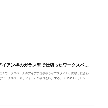
リビングをアイアン枠のガラス壁で仕切ったワークスペース
に！ワークスペースのアイデア仕事やライフスタイル、間取りに合わ
なワークスペースリフォームの事例を紹介する。《Case1》リビン…