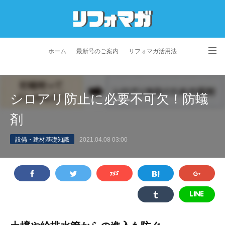
ホーム
最新号のご案内
リフォマガ活用法
お問い合わせ
よくあるご質問
特定商取引法に基づく表記
シロアリ防止に必要不可欠！防蟻
プライバシーポリシー
利用規約
会社概要
剤
設備・建材基礎知識
2021.04.08 03:00