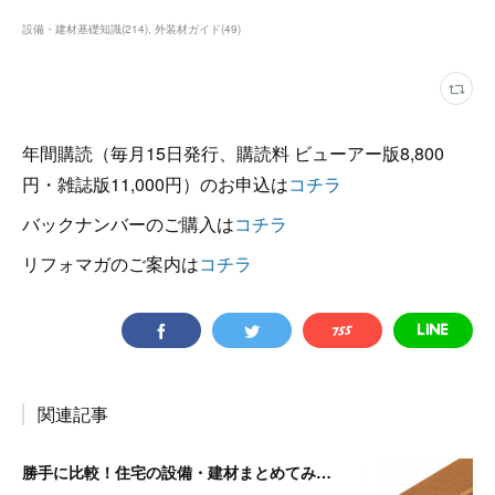
設備・建材基礎知識
(
214
)
外装材ガイド
(
49
)
年間購読（毎月15日発行、購読料 ビューアー版8,800
円・雑誌版11,000円）のお申込は
コチラ
バックナンバーのご購入は
コチラ
リフォマガのご案内は
コチラ
関連記事
勝手に比較！住宅の設備・建材まとめてみました！～見切り材編