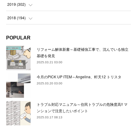
(
23
)
(
21
)
(
22
)
(
23
)
(
24
)
2019
(
302
)
(
24
)
(
24
)
(
23
)
(
22
)
(
22
)
(
23
)
2018
(
194
)
(
21
)
(
22
)
(
24
)
(
23
)
(
23
)
(
21
)
(
19
)
POPULAR
(
24
)
(
23
)
(
22
)
(
23
)
(
23
)
(
26
)
(
18
)
リフォーム解体新書～基礎補強工事で、沈んでいる独立
(
22
)
(
24
)
(
23
)
(
23
)
(
22
)
基礎を発見
(
22
)
(
17
)
2025.03.21 03:00
(
22
)
(
21
)
(
23
)
(
23
)
(
24
)
(
21
)
(
32
)
今月のPICK UP ITEM～Angelina、軒天12 トリスタ
(
22
)
(
24
)
(
22
)
(
22
)
(
24
)
(
27
)
(
36
)
2025.03.20 03:00
(
25
)
(
21
)
(
24
)
(
23
)
(
23
)
(
22
)
(
30
)
トラブル対応マニュアル～住民トラブルの危険度高!! マ
(
23
)
(
21
)
(
24
)
(
21
)
(
33
)
(
34
)
ンションで注意したいポイント
(
20
)
2025.03.17 08:13
(
21
)
(
22
)
(
28
)
(
8
)
(
22
)
(
21
)
(
31
)