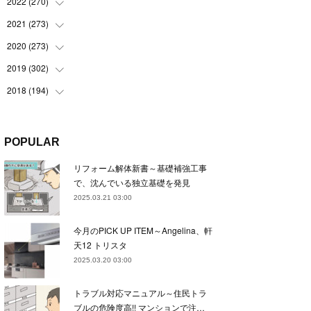
(
22
)
2022
(
270
(
22
)
)
(
23
)
(
23
)
2021
(
273
(
23
)
)
(
22
)
(
23
)
(
23
)
2020
(
273
(
24
)
)
(
23
)
(
21
)
(
22
)
(
23
)
2019
(
302
(
24
)
)
(
24
)
(
24
)
(
23
)
(
22
)
(
22
)
2018
(
194
(
23
)
)
(
21
)
(
22
)
(
24
)
(
23
)
(
23
)
(
21
)
(
19
)
(
24
)
(
23
)
(
22
)
(
23
)
(
23
)
(
26
)
(
18
)
POPULAR
(
22
)
(
24
)
(
23
)
(
23
)
(
22
)
(
22
)
(
17
)
リフォーム解体新書～基礎補強工事
(
22
)
(
21
)
(
23
)
(
23
)
(
24
)
(
21
)
(
32
)
で、沈んでいる独立基礎を発見
(
22
)
(
24
)
(
22
)
(
22
)
(
24
)
(
27
)
(
36
)
2025.03.21 03:00
(
25
)
(
21
)
(
24
)
(
23
)
(
23
)
(
22
)
(
30
)
今月のPICK UP ITEM～Angelina、軒
(
23
)
(
21
)
(
24
)
(
21
)
(
33
)
(
34
)
天12 トリスタ
(
20
)
(
21
)
(
22
)
(
28
)
2025.03.20 03:00
(
8
)
(
22
)
(
21
)
(
31
)
トラブル対応マニュアル～住民トラ
(
24
)
(
27
)
ブルの危険度高!! マンションで注…