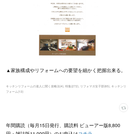
▲家族構成やリフォームへの要望を細かく把握出来る。
キッチンリフォームの達人に聞く攻略法
(
4
)
特集
(
272
)
リフォマガ女子部
(
85
)
キッチンリ
フォーム
(
13
)
年間購読（毎月15日発行、購読料 ビューアー版8,800
円・雑誌版11,000円）のお申込は
コチラ