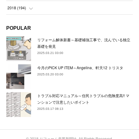
(
24
)
(
24
)
(
23
)
(
22
)
(
22
)
(
23
)
2018
(
194
)
(
21
)
(
22
)
(
24
)
(
23
)
(
23
)
(
21
)
(
19
)
POPULAR
(
24
)
(
23
)
(
22
)
(
23
)
(
23
)
(
26
)
(
18
)
リフォーム解体新書～基礎補強工事で、沈んでいる独立
(
22
)
(
24
)
(
23
)
(
23
)
(
22
)
基礎を発見
(
22
)
(
17
)
2025.03.21 03:00
(
22
)
(
21
)
(
23
)
(
23
)
(
24
)
(
21
)
(
32
)
今月のPICK UP ITEM～Angelina、軒天12 トリスタ
(
22
)
(
24
)
(
22
)
(
22
)
(
24
)
(
27
)
(
36
)
2025.03.20 03:00
(
25
)
(
21
)
(
24
)
(
23
)
(
23
)
(
22
)
(
30
)
トラブル対応マニュアル～住民トラブルの危険度高!! マ
(
23
)
(
21
)
(
24
)
(
21
)
(
33
)
(
34
)
ンションで注意したいポイント
(
20
)
2025.03.17 08:13
(
21
)
(
22
)
(
28
)
(
8
)
(
22
)
(
21
)
(
31
)
(
24
)
(
27
)