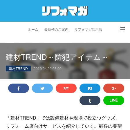
ホーム
最新号のご案内
リフォマガ活用法
お問い合わせ
よくあるご質問
特定商取引法に基づく表記
建材TREND～防犯アイテム～
プライバシーポリシー
利用規約
会社概要
建材TREND
2019.04.22 03:00
「建材TREND」では設備建材や現場で役立つグッズ、
リフォーム店向けサービスを紹介していく。顧客の要望