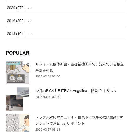
(
22
)
(
23
)
(
23
)
(
24
)
2020
(
273
)
(
23
)
(
21
)
(
22
)
(
23
)
(
24
)
2019
(
302
)
(
24
)
(
24
)
(
23
)
(
22
)
(
22
)
(
23
)
2018
(
194
)
(
21
)
(
22
)
(
24
)
(
23
)
(
23
)
(
21
)
(
19
)
POPULAR
(
24
)
(
23
)
(
22
)
(
23
)
(
23
)
(
26
)
(
18
)
リフォーム解体新書～基礎補強工事で、沈んでいる独立
(
22
)
(
24
)
(
23
)
(
23
)
(
22
)
基礎を発見
(
22
)
(
17
)
2025.03.21 03:00
(
22
)
(
21
)
(
23
)
(
23
)
(
24
)
(
21
)
(
32
)
今月のPICK UP ITEM～Angelina、軒天12 トリスタ
(
22
)
(
24
)
(
22
)
(
22
)
(
24
)
(
27
)
(
36
)
2025.03.20 03:00
(
25
)
(
21
)
(
24
)
(
23
)
(
23
)
(
22
)
(
30
)
トラブル対応マニュアル～住民トラブルの危険度高!! マ
(
23
)
(
21
)
(
24
)
(
21
)
(
33
)
(
34
)
ンションで注意したいポイント
(
20
)
2025.03.17 08:13
(
21
)
(
22
)