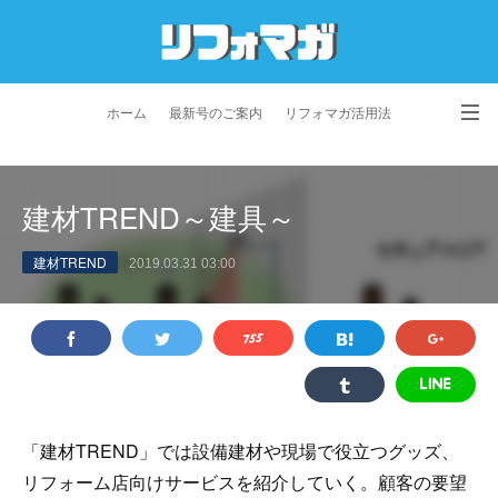
ホーム
最新号のご案内
リフォマガ活用法
お問い合わせ
よくあるご質問
特定商取引法に基づく表記
建材TREND～建具～
プライバシーポリシー
利用規約
会社概要
建材TREND
2019.03.31 03:00
「建材TREND」では設備建材や現場で役立つグッズ、
リフォーム店向けサービスを紹介していく。顧客の要望