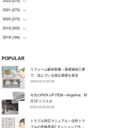
(
22
)
2022
(
270
(
22
)
)
(
23
)
(
23
)
2021
(
273
(
23
)
)
(
22
)
(
23
)
(
23
)
2020
(
273
(
24
)
)
(
23
)
(
21
)
(
22
)
(
23
)
2019
(
302
(
24
)
)
(
24
)
(
24
)
(
23
)
(
22
)
(
22
)
2018
(
194
(
23
)
)
(
21
)
(
22
)
(
24
)
(
23
)
(
23
)
(
21
)
(
19
)
(
24
)
(
23
)
(
22
)
(
23
)
(
23
)
(
26
)
(
18
)
POPULAR
(
22
)
(
24
)
(
23
)
(
23
)
(
22
)
(
22
)
(
17
)
リフォーム解体新書～基礎補強工事
(
22
)
(
21
)
(
23
)
(
23
)
(
24
)
(
21
)
(
32
)
で、沈んでいる独立基礎を発見
(
22
)
(
24
)
(
22
)
(
22
)
(
24
)
(
27
)
(
36
)
2025.03.21 03:00
(
25
)
(
21
)
(
24
)
(
23
)
(
23
)
(
22
)
(
30
)
今月のPICK UP ITEM～Angelina、軒
(
23
)
(
21
)
(
24
)
(
21
)
(
33
)
(
34
)
天12 トリスタ
(
20
)
(
21
)
(
22
)
(
28
)
2025.03.20 03:00
(
8
)
(
22
)
(
21
)
(
31
)
トラブル対応マニュアル～住民トラ
(
24
)
(
27
)
ブルの危険度高!! マンションで注…