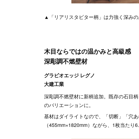
▲「リアリスタビター柄」は力強く深みの
木目ならではの温かみと高級感
深彫調不燃壁材
グラビオエッジ レグノ
大建工業
深彫調不燃壁材に新柄追加。既存の石目柄
のバリエーションに。
基材はダイライトなので、「切断」「穴あ
（455mm×1820mm）ながら、1枚当たり