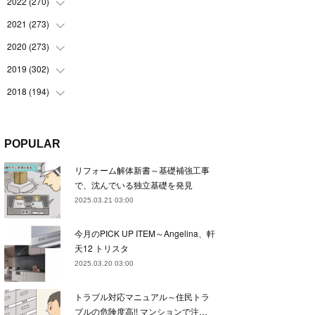
(
22
)
2022
(
270
(
22
)
)
(
23
)
(
23
)
2021
(
273
(
23
)
)
(
22
)
(
23
)
(
23
)
2020
(
273
(
24
)
)
(
23
)
(
21
)
(
22
)
(
23
)
2019
(
302
(
24
)
)
(
24
)
(
24
)
(
23
)
(
22
)
(
22
)
2018
(
194
(
23
)
)
(
21
)
(
22
)
(
24
)
(
23
)
(
23
)
(
21
)
(
19
)
(
24
)
(
23
)
(
22
)
(
23
)
(
23
)
(
26
)
(
18
)
POPULAR
(
22
)
(
24
)
(
23
)
(
23
)
(
22
)
(
22
)
(
17
)
リフォーム解体新書～基礎補強工事
(
22
)
(
21
)
(
23
)
(
23
)
(
24
)
(
21
)
(
32
)
で、沈んでいる独立基礎を発見
(
22
)
(
24
)
(
22
)
(
22
)
(
24
)
(
27
)
(
36
)
2025.03.21 03:00
(
25
)
(
21
)
(
24
)
(
23
)
(
23
)
(
22
)
(
30
)
今月のPICK UP ITEM～Angelina、軒
(
23
)
(
21
)
(
24
)
(
21
)
(
33
)
(
34
)
天12 トリスタ
(
20
)
(
21
)
(
22
)
(
28
)
2025.03.20 03:00
(
8
)
(
22
)
(
21
)
(
31
)
トラブル対応マニュアル～住民トラ
(
24
)
(
27
)
ブルの危険度高!! マンションで注…