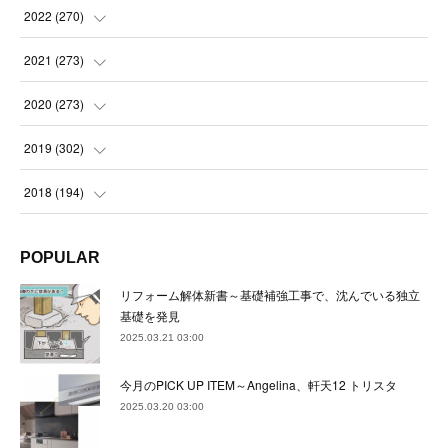
(
21
)
(
22
)
(
22
)
2022
(
270
)
(
23
)
(
23
)
(
23
)
2021
(
273
)
(
22
)
(
23
)
(
23
)
(
24
)
2020
(
273
)
(
23
)
(
21
)
(
22
)
(
23
)
(
24
)
2019
(
302
)
(
24
)
(
24
)
(
23
)
(
22
)
(
22
)
(
23
)
2018
(
194
)
(
21
)
(
22
)
(
24
)
(
23
)
(
23
)
(
21
)
(
19
)
POPULAR
(
24
)
(
23
)
(
22
)
(
23
)
(
23
)
(
26
)
(
18
)
リフォーム解体新書～基礎補強工事で、沈んでいる独立
(
22
)
(
24
)
(
23
)
(
23
)
(
22
)
基礎を発見
(
22
)
(
17
)
2025.03.21 03:00
(
22
)
(
21
)
(
23
)
(
23
)
(
24
)
(
21
)
(
32
)
今月のPICK UP ITEM～Angelina、軒天12 トリスタ
(
22
)
(
24
)
(
22
)
(
22
)
(
24
)
(
27
)
(
36
)
2025.03.20 03:00
(
25
)
(
21
)
(
24
)
(
23
)
(
23
)
(
22
)
(
30
)