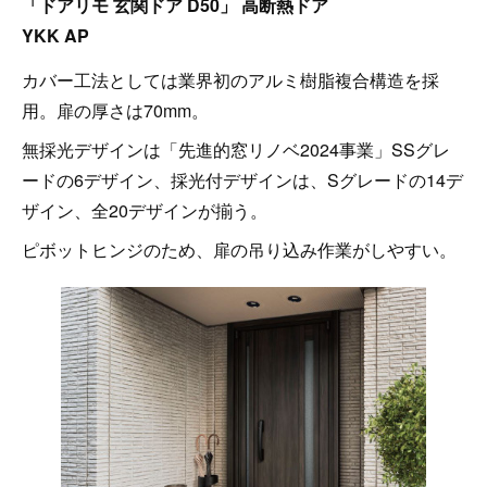
「ドアリモ 玄関ドア D50」 高断熱ドア
YKK AP
カバー工法としては業界初のアルミ樹脂複合構造を採
用。扉の厚さは70mm。
無採光デザインは「先進的窓リノベ2024事業」SSグレ
ードの6デザイン、採光付デザインは、Sグレードの14デ
ザイン、全20デザインが揃う。
ピボットヒンジのため、扉の吊り込み作業がしやすい。