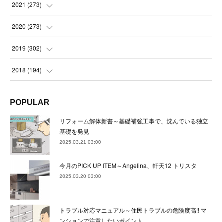
(
23
)
(
23
)
(
23
)
2021
(
273
)
(
22
)
(
23
)
(
23
)
(
24
)
2020
(
273
)
(
23
)
(
21
)
(
22
)
(
23
)
(
24
)
2019
(
302
)
(
24
)
(
24
)
(
23
)
(
22
)
(
22
)
(
23
)
2018
(
194
)
(
21
)
(
22
)
(
24
)
(
23
)
(
23
)
(
21
)
(
19
)
POPULAR
(
24
)
(
23
)
(
22
)
(
23
)
(
23
)
(
26
)
(
18
)
リフォーム解体新書～基礎補強工事で、沈んでいる独立
(
22
)
(
24
)
(
23
)
(
23
)
(
22
)
基礎を発見
(
22
)
(
17
)
2025.03.21 03:00
(
22
)
(
21
)
(
23
)
(
23
)
(
24
)
(
21
)
(
32
)
今月のPICK UP ITEM～Angelina、軒天12 トリスタ
(
22
)
(
24
)
(
22
)
(
22
)
(
24
)
(
27
)
(
36
)
2025.03.20 03:00
(
25
)
(
21
)
(
24
)
(
23
)
(
23
)
(
22
)
(
30
)
トラブル対応マニュアル～住民トラブルの危険度高!! マ
(
23
)
(
21
)
(
24
)
(
21
)
(
33
)
(
34
)
ンションで注意したいポイント