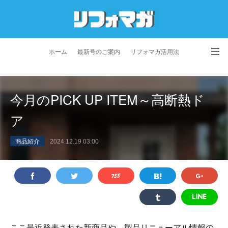
ホーム
最新号のご案内
リフォマガ活用法
お問い合わせ
よくあるご質問
特定商取引法に基づく表記
今月のPICK UP ITEM～高断熱ド
プライバシーポリシー
利用規約
会社概要
ア
商品紹介
2024.12.19 03:00
ここ最近発表された新商品や、製品リニューアル情報の