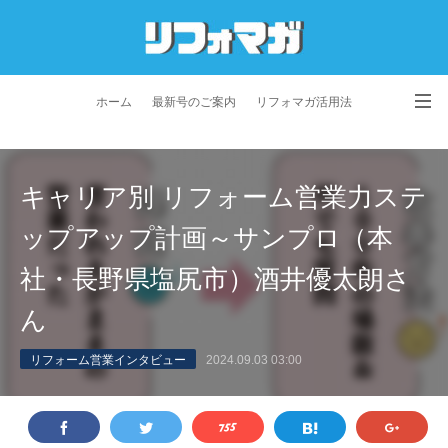
ホーム
最新号のご案内
リフォマガ活用法
お問い合わせ
よくあるご質問
特定商取引法に基づく表記
キャリア別 リフォーム営業力ステ
プライバシーポリシー
利用規約
会社概要
ップアップ計画～サンプロ（本
社・長野県塩尻市）酒井優太朗さ
ん
リフォーム営業インタビュー
2024.09.03 03:00