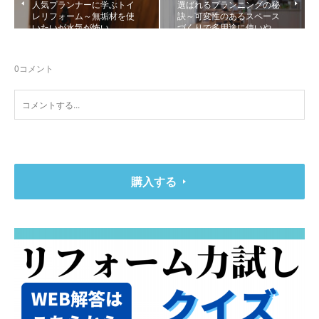
人気プランナーに学ぶトイ
選ばれるプランニングの秘
レリフォーム～無垢材を使
訣～可変性のあるスペース
いたいが水気が怖い…
づくりで多用途に使いや…
0
コメント
購入する