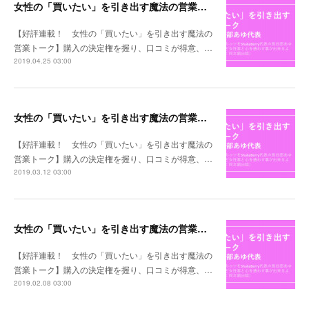
女性の「買いたい」を引き出す魔法の営業トークChapter14 最終回
【好評連載！ 女性の「買いたい」を引き出す魔法の
営業トーク】購入の決定権を握り、口コミが得意、…
2019.04.25 03:00
女性の「買いたい」を引き出す魔法の営業トークChapter13
【好評連載！ 女性の「買いたい」を引き出す魔法の
営業トーク】購入の決定権を握り、口コミが得意、…
2019.03.12 03:00
女性の「買いたい」を引き出す魔法の営業トークChapter12-2
【好評連載！ 女性の「買いたい」を引き出す魔法の
営業トーク】購入の決定権を握り、口コミが得意、…
2019.02.08 03:00