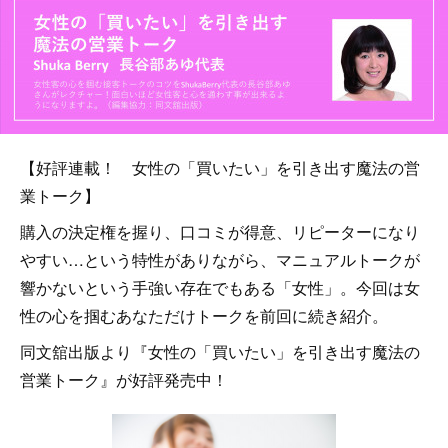
【好評連載！ 女性の「買いたい」を引き出す魔法の営
業トーク】
購入の決定権を握り、口コミが得意、リピーターになり
やすい…という特性がありながら、マニュアルトークが
響かないという手強い存在でもある「女性」。今回は女
性の心を掴むあなただけトークを前回に続き紹介。
同文舘出版より『女性の「買いたい」を引き出す魔法の
営業トーク』が好評発売中！