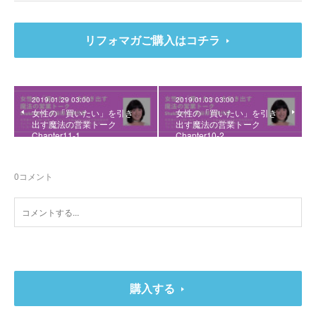
リフォマガご購入はコチラ
2019.01.29 03:00
2019.01.03 03:00
女性の「買いたい」を引き
女性の「買いたい」を引き
出す魔法の営業トーク
出す魔法の営業トーク
Chapter11-1
Chapter10-2
0
コメント
購入する