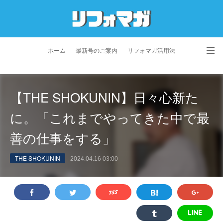
ホーム
最新号のご案内
リフォマガ活用法
お問い合わせ
よくあるご質問
特定商取引法に基づく表記
【THE SHOKUNIN】日々心新た
プライバシーポリシー
利用規約
会社概要
に。「これまでやってきた中で最
善の仕事をする」
THE SHOKUNIN
2024.04.16 03:00