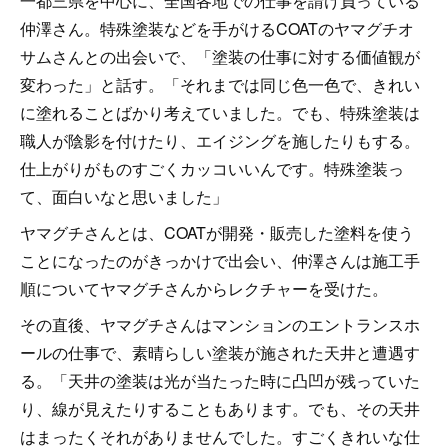
一都三県を中心に、全国各地での仕事を請け負っている
仲澤さん。特殊塗装などを手がけるCOATのヤマグチオ
サムさんとの出会いで、「塗装の仕事に対する価値観が
変わった」と話す。「それまでは同じ色一色で、きれい
に塗れることばかり考えていました。でも、特殊塗装は
職人が陰影を付けたり、エイジングを施したりもする。
仕上がりがものすごくカッコいいんです。特殊塗装っ
て、面白いなと思いました」
ヤマグチさんとは、COATが開発・販売した塗料を使う
ことになったのがきっかけで出会い、仲澤さんは施工手
順についてヤマグチさんからレクチャーを受けた。
その直後、ヤマグチさんはマンションのエントランスホ
ールの仕事で、素晴らしい塗装が施された天井と遭遇す
る。「天井の塗装は光が当たった時に凸凹が残っていた
り、線が見えたりすることもあります。でも、その天井
はまったくそれがありませんでした。すごくきれいな仕