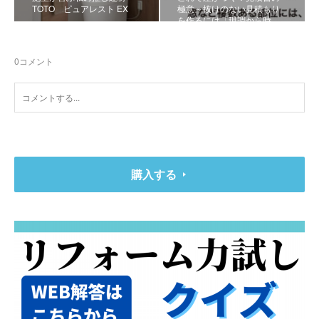
TOTO ピュアレスト EX
極意～抜けのない見積もり
を作るには「現調から時…
0
コメント
購入する