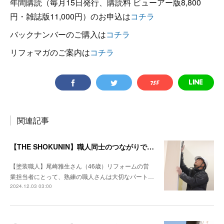
年間購読（毎月15日発行、購読料 ビューアー版8,800
円・雑誌版11,000円）のお申込は
コチラ
バックナンバーのご購入は
コチラ
リフォマガのご案内は
コチラ
関連記事
【THE SHOKUNIN】職人同士のつながりでどんな仕事も工期を守る
【塗装職人】尾崎雅生さん（46歳）リフォームの営
業担当者にとって、熟練の職人さんは大切なパート…
2024.12.03 03:00