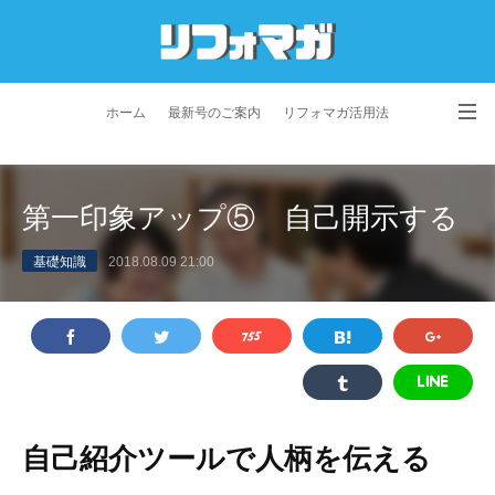
ホーム
最新号のご案内
リフォマガ活用法
お問い合わせ
よくあるご質問
特定商取引法に基づく表記
第一印象アップ⑤ 自己開示する
プライバシーポリシー
利用規約
会社概要
基礎知識
2018.08.09 21:00
自己紹介ツールで人柄を伝える