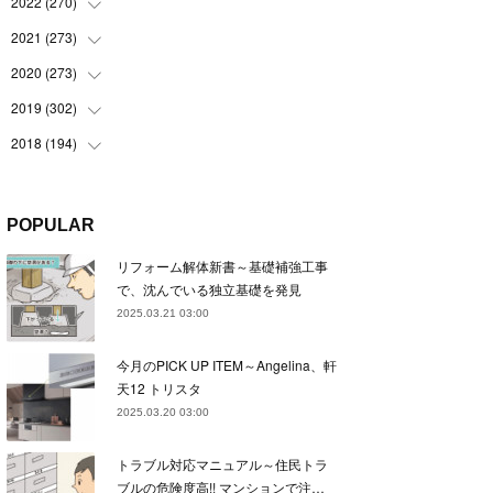
(
22
)
2022
(
270
(
22
)
)
(
23
)
(
23
)
2021
(
273
(
23
)
)
(
22
)
(
23
)
(
23
)
2020
(
273
(
24
)
)
(
23
)
(
21
)
(
22
)
(
23
)
2019
(
302
(
24
)
)
(
24
)
(
24
)
(
23
)
(
22
)
(
22
)
2018
(
194
(
23
)
)
(
21
)
(
22
)
(
24
)
(
23
)
(
23
)
(
21
)
(
19
)
(
24
)
(
23
)
(
22
)
(
23
)
(
23
)
(
26
)
(
18
)
POPULAR
(
22
)
(
24
)
(
23
)
(
23
)
(
22
)
(
22
)
(
17
)
リフォーム解体新書～基礎補強工事
(
22
)
(
21
)
(
23
)
(
23
)
(
24
)
(
21
)
(
32
)
で、沈んでいる独立基礎を発見
(
22
)
(
24
)
(
22
)
(
22
)
(
24
)
(
27
)
(
36
)
2025.03.21 03:00
(
25
)
(
21
)
(
24
)
(
23
)
(
23
)
(
22
)
(
30
)
今月のPICK UP ITEM～Angelina、軒
(
23
)
(
21
)
(
24
)
(
21
)
(
33
)
(
34
)
天12 トリスタ
(
20
)
(
21
)
(
22
)
(
28
)
2025.03.20 03:00
(
8
)
(
22
)
(
21
)
(
31
)
トラブル対応マニュアル～住民トラ
(
24
)
(
27
)
ブルの危険度高!! マンションで注…