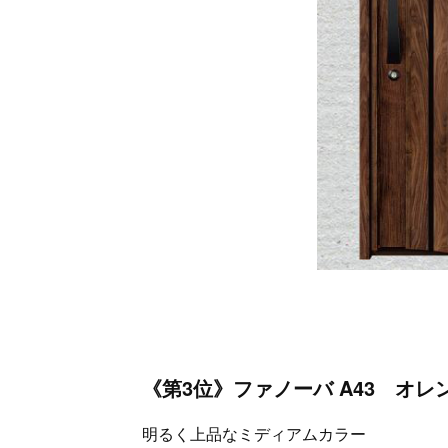
《第3位》ファノーバ A43 オレ
明るく上品なミディアムカラー