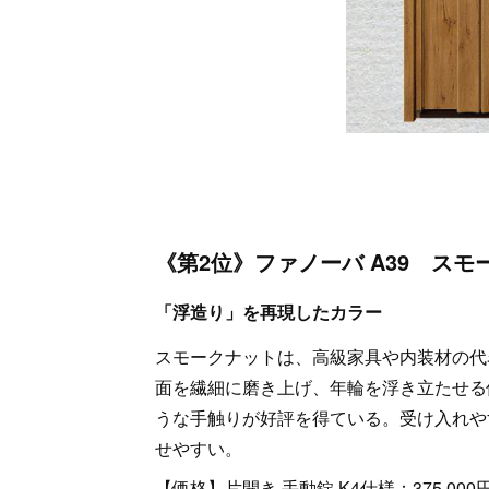
《第2位》ファノーバ A39 スモ
「浮造り」を再現したカラー
スモークナットは、高級家具や内装材の代
面を繊細に磨き上げ、年輪を浮き立たせる
うな手触りが好評を得ている。受け入れや
せやすい。
【価格】片開き,手動錠,K4仕様：375,000