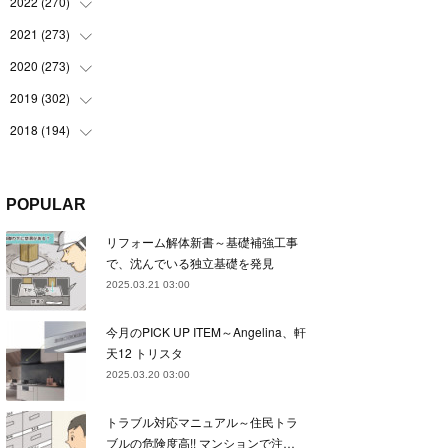
(
22
)
2022
(
270
(
22
)
)
(
23
)
(
23
)
2021
(
273
(
23
)
)
(
22
)
(
23
)
(
23
)
2020
(
273
(
24
)
)
(
23
)
(
21
)
(
22
)
(
23
)
2019
(
302
(
24
)
)
(
24
)
(
24
)
(
23
)
(
22
)
(
22
)
2018
(
194
(
23
)
)
(
21
)
(
22
)
(
24
)
(
23
)
(
23
)
(
21
)
(
19
)
(
24
)
(
23
)
(
22
)
(
23
)
(
23
)
(
26
)
(
18
)
POPULAR
(
22
)
(
24
)
(
23
)
(
23
)
(
22
)
(
22
)
(
17
)
リフォーム解体新書～基礎補強工事
(
22
)
(
21
)
(
23
)
(
23
)
(
24
)
(
21
)
(
32
)
で、沈んでいる独立基礎を発見
(
22
)
(
24
)
(
22
)
(
22
)
(
24
)
(
27
)
(
36
)
2025.03.21 03:00
(
25
)
(
21
)
(
24
)
(
23
)
(
23
)
(
22
)
(
30
)
今月のPICK UP ITEM～Angelina、軒
(
23
)
(
21
)
(
24
)
(
21
)
(
33
)
(
34
)
天12 トリスタ
(
20
)
(
21
)
(
22
)
(
28
)
2025.03.20 03:00
(
8
)
(
22
)
(
21
)
(
31
)
トラブル対応マニュアル～住民トラ
(
24
)
(
27
)
ブルの危険度高!! マンションで注…