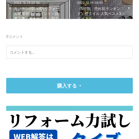
2022.12.16 03:00
2022.12.14 03:00
キッチン(I型→I型)リフォー
《5社別 売れ筋ランキン
ム現場管理のポイント～設
グ》壁タイル 人気ベスト3～
置工事、漏水テスト・完了
マリスト
0
コメント
購入する