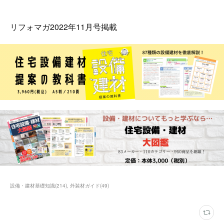
リフォマガ2022年11月号掲載
設備・建材基礎知識
(
214
)
外装材ガイド
(
49
)