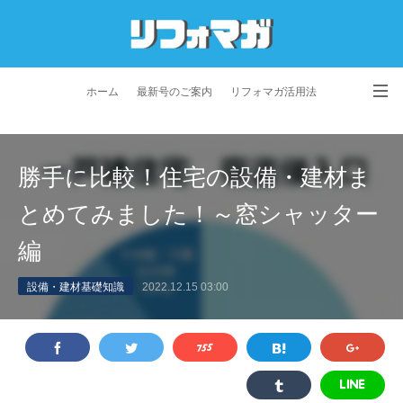
ホーム
最新号のご案内
リフォマガ活用法
お問い合わせ
よくあるご質問
特定商取引法に基づく表記
勝手に比較！住宅の設備・建材ま
プライバシーポリシー
利用規約
会社概要
とめてみました！～窓シャッター
編
設備・建材基礎知識
2022.12.15 03:00