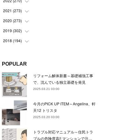
(
22
)
2022
(
270
(
22
)
)
(
23
)
(
23
)
2021
(
273
(
23
)
)
(
22
)
(
23
)
(
23
)
2020
(
273
(
24
)
)
(
23
)
(
21
)
(
22
)
(
23
)
2019
(
302
(
24
)
)
(
24
)
(
24
)
(
23
)
(
22
)
(
22
)
2018
(
194
(
23
)
)
(
21
)
(
22
)
(
24
)
(
23
)
(
23
)
(
21
)
(
19
)
(
24
)
(
23
)
(
22
)
(
23
)
(
23
)
(
26
)
(
18
)
POPULAR
(
22
)
(
24
)
(
23
)
(
23
)
(
22
)
(
22
)
(
17
)
リフォーム解体新書～基礎補強工事
(
22
)
(
21
)
(
23
)
(
23
)
(
24
)
(
21
)
(
32
)
で、沈んでいる独立基礎を発見
(
22
)
(
24
)
(
22
)
(
22
)
(
24
)
(
27
)
(
36
)
2025.03.21 03:00
(
25
)
(
21
)
(
24
)
(
23
)
(
23
)
(
22
)
(
30
)
今月のPICK UP ITEM～Angelina、軒
(
23
)
(
21
)
(
24
)
(
21
)
(
33
)
(
34
)
天12 トリスタ
(
20
)
(
21
)
(
22
)
(
28
)
2025.03.20 03:00
(
8
)
(
22
)
(
21
)
(
31
)
トラブル対応マニュアル～住民トラ
(
24
)
(
27
)
ブルの危険度高!! マンションで注…