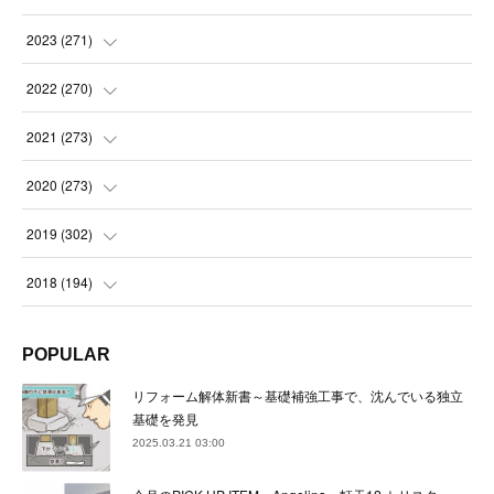
(
21
)
(
21
)
2023
(
271
)
(
21
)
(
22
)
(
22
)
2022
(
270
)
(
23
)
(
23
)
(
23
)
2021
(
273
)
(
22
)
(
23
)
(
23
)
(
24
)
2020
(
273
)
(
23
)
(
21
)
(
22
)
(
23
)
(
24
)
2019
(
302
)
(
24
)
(
24
)
(
23
)
(
22
)
(
22
)
(
23
)
2018
(
194
)
(
21
)
(
22
)
(
24
)
(
23
)
(
23
)
(
21
)
(
19
)
POPULAR
(
24
)
(
23
)
(
22
)
(
23
)
(
23
)
(
26
)
(
18
)
リフォーム解体新書～基礎補強工事で、沈んでいる独立
(
22
)
(
24
)
(
23
)
(
23
)
(
22
)
基礎を発見
(
22
)
(
17
)
2025.03.21 03:00
(
22
)
(
21
)
(
23
)
(
23
)
(
24
)
(
21
)
(
32
)