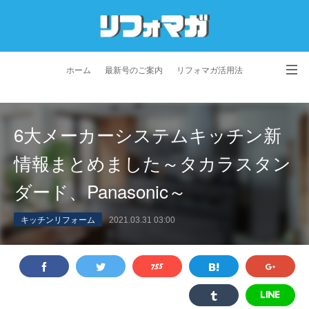
ホーム
最新号のご案内
リフォマガ活用法
お問い合わせ
よくあるご質問
特定商取引法に基づく表記
6大メーカーシステムキッチン新
プライバシーポリシー
利用規約
会社概要
情報まとめました～タカラスタン
ダード、Panasonic～
キッチンリフォーム
2021.03.31 03:00