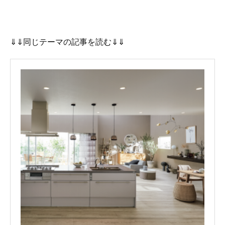
⇓⇓同じテーマの記事を読む⇓⇓