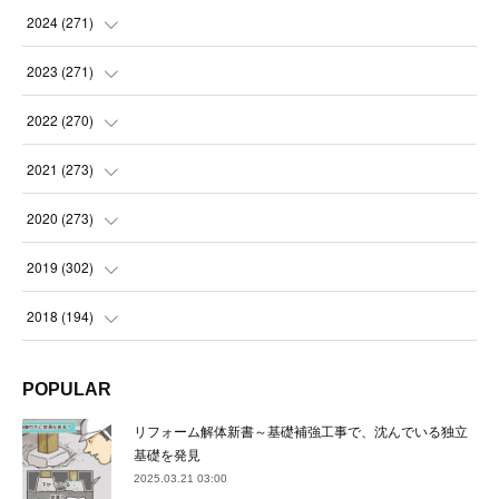
(
14
)
2024
(
271
)
(
21
)
(
21
)
2023
(
271
)
(
21
)
(
22
)
(
22
)
2022
(
270
)
(
23
)
(
23
)
(
23
)
2021
(
273
)
(
22
)
(
23
)
(
23
)
(
24
)
2020
(
273
)
(
23
)
(
21
)
(
22
)
(
23
)
(
24
)
2019
(
302
)
(
24
)
(
24
)
(
23
)
(
22
)
(
22
)
(
23
)
2018
(
194
)
(
21
)
(
22
)
(
24
)
(
23
)
(
23
)
(
21
)
(
19
)
POPULAR
(
24
)
(
23
)
(
22
)
(
23
)
(
23
)
(
26
)
(
18
)
リフォーム解体新書～基礎補強工事で、沈んでいる独立
(
22
)
(
24
)
(
23
)
(
23
)
(
22
)
基礎を発見
(
22
)
(
17
)
2025.03.21 03:00
(
22
)
(
21
)
(
23
)
(
23
)