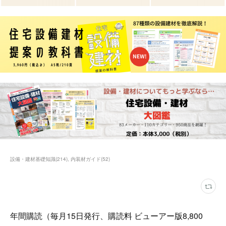
設備・建材基礎知識
(
214
)
内装材ガイド
(
52
)
年間購読（毎月15日発行、購読料 ビューアー版8,800