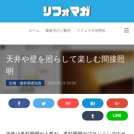
ホーム
最新号のご案内
リフォマガ活用法
お問い合わせ
よくあるご質問
特定商取引法に基づく表記
天井や壁を照らして楽しむ間接照
プライバシーポリシー
利用規約
会社概要
明
設備・建材基礎知識
2020.05.21 03:00
近年は多灯照明が人気だ。多灯照明のプランニングのカ