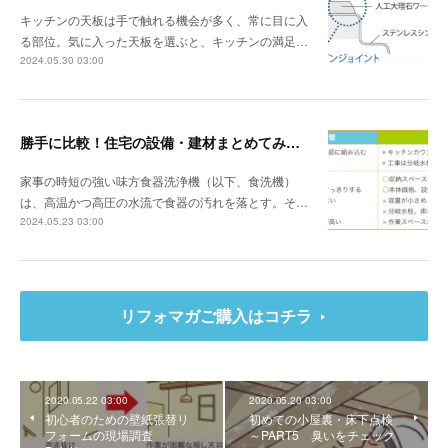
キッチンの天板は手で触れる機会が多く、常に目に入
る部位。気に入った天板を選ぶと、キッチンの満足…
2024.05.30 03:00
勝手に比較！住宅の設備・建材まとめてみました！～食器洗浄機編
家事の時短の強い味方食器洗浄機（以下、食洗機）
は、高温かつ高圧の水流で食器の汚れを落とす。そ…
2024.05.23 03:00
リフォマガご購入はコチラ
2020.05.22 03:00
2020.05.20 03:00
初心者のための壁紙張替リ
初めての小屋裏・床下点検
フォームの現場調査
～PART5 臭いをチェック