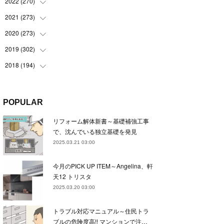
(
22
)
2022
(
270
(
22
)
)
(
23
)
(
23
)
2021
(
273
(
23
)
)
(
22
)
(
23
)
(
23
)
2020
(
273
(
24
)
)
(
23
)
(
21
)
(
22
)
(
23
)
2019
(
302
(
24
)
)
(
24
)
(
24
)
(
23
)
(
22
)
(
22
)
2018
(
194
(
23
)
)
(
21
)
(
22
)
(
24
)
(
23
)
(
23
)
(
21
)
(
19
)
(
24
)
(
23
)
(
22
)
(
23
)
(
23
)
(
26
)
(
18
)
POPULAR
(
22
)
(
24
)
(
23
)
(
23
)
(
22
)
(
22
)
(
17
)
リフォーム解体新書～基礎補強工事
(
22
)
(
21
)
(
23
)
(
23
)
(
24
)
(
21
)
(
32
)
で、沈んでいる独立基礎を発見
(
22
)
(
24
)
(
22
)
(
22
)
(
24
)
(
27
)
(
36
)
2025.03.21 03:00
(
25
)
(
21
)
(
24
)
(
23
)
(
23
)
(
22
)
(
30
)
今月のPICK UP ITEM～Angelina、軒
(
23
)
(
21
)
(
24
)
(
21
)
(
33
)
(
34
)
天12 トリスタ
(
20
)
(
21
)
(
22
)
(
28
)
2025.03.20 03:00
(
8
)
(
22
)
(
21
)
(
31
)
トラブル対応マニュアル～住民トラ
(
24
)
(
27
)
ブルの危険度高!! マンションで注…