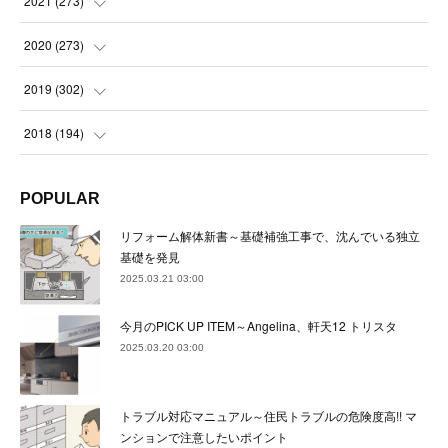
2021
(
273
)
(
22
)
(
23
)
(
23
)
(
24
)
2020
(
273
)
(
23
)
(
21
)
(
22
)
(
23
)
(
24
)
2019
(
302
)
(
24
)
(
24
)
(
23
)
(
22
)
(
22
)
(
23
)
2018
(
194
)
(
21
)
(
22
)
(
24
)
(
23
)
(
23
)
(
21
)
(
19
)
POPULAR
(
24
)
(
23
)
(
22
)
(
23
)
(
23
)
(
26
)
(
18
)
リフォーム解体新書～基礎補強工事で、沈んでいる独立
(
22
)
(
24
)
(
23
)
(
23
)
(
22
)
基礎を発見
(
22
)
(
17
)
2025.03.21 03:00
(
22
)
(
21
)
(
23
)
(
23
)
(
24
)
(
21
)
(
32
)
今月のPICK UP ITEM～Angelina、軒天12 トリスタ
(
22
)
(
24
)
(
22
)
(
22
)
(
24
)
(
27
)
(
36
)
2025.03.20 03:00
(
25
)
(
21
)
(
24
)
(
23
)
(
23
)
(
22
)
(
30
)
トラブル対応マニュアル～住民トラブルの危険度高!! マ
(
23
)
(
21
)
(
24
)
(
21
)
(
33
)
(
34
)
ンションで注意したいポイント