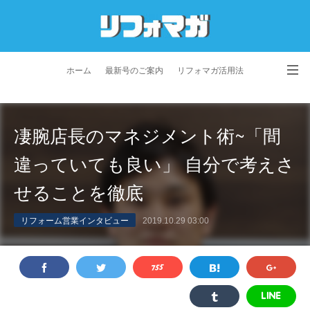
ホーム
最新号のご案内
リフォマガ活用法
お問い合わせ
よくあるご質問
特定商取引法に基づく表記
凄腕店長のマネジメント術~「間
プライバシーポリシー
利用規約
会社概要
違っていても良い」 自分で考えさ
せることを徹底
リフォーム営業インタビュー
2019.10.29 03:00