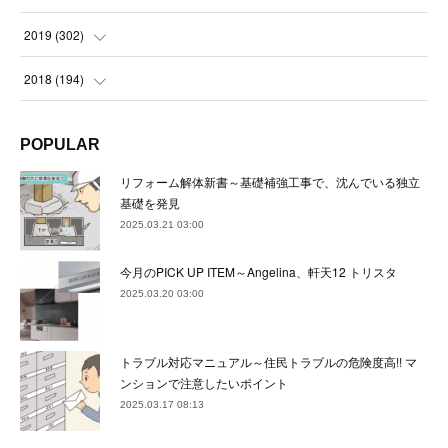
(
23
)
(
21
)
(
22
)
(
23
)
(
24
)
2019
(
302
)
(
24
)
(
24
)
(
23
)
(
22
)
(
22
)
(
23
)
2018
(
194
)
(
21
)
(
22
)
(
24
)
(
23
)
(
23
)
(
21
)
(
19
)
POPULAR
(
24
)
(
23
)
(
22
)
(
23
)
(
23
)
(
26
)
(
18
)
リフォーム解体新書～基礎補強工事で、沈んでいる独立
(
22
)
(
24
)
(
23
)
(
23
)
(
22
)
基礎を発見
(
22
)
(
17
)
2025.03.21 03:00
(
22
)
(
21
)
(
23
)
(
23
)
(
24
)
(
21
)
(
32
)
今月のPICK UP ITEM～Angelina、軒天12 トリスタ
(
22
)
(
24
)
(
22
)
(
22
)
(
24
)
(
27
)
(
36
)
2025.03.20 03:00
(
25
)
(
21
)
(
24
)
(
23
)
(
23
)
(
22
)
(
30
)
トラブル対応マニュアル～住民トラブルの危険度高!! マ
(
23
)
(
21
)
(
24
)
(
21
)
(
33
)
(
34
)
ンションで注意したいポイント
(
20
)
2025.03.17 08:13
(
21
)
(
22
)
(
28
)
(
8
)