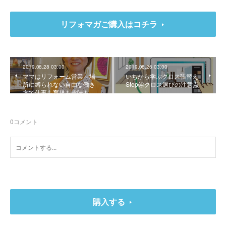
リフォマガご購入はコチラ
2019.08.28 03:00
2019.08.26 03:00
ママはリフォーム営業～場
いちから学ぶクロス張替え
所に縛られない自由な働き
Step④クロス選びの注意点
方で仕事も育児も趣味も…
0
コメント
購入する