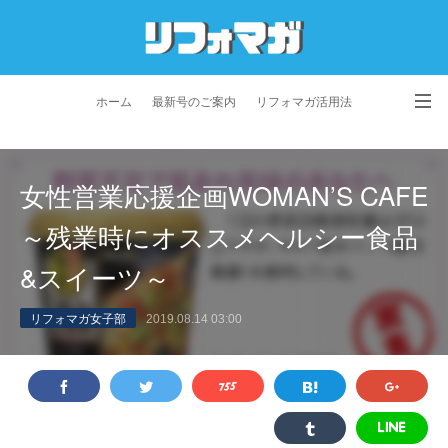
ホーム
最新号のご案内
リフォマガ活用法
お問い合わせ
よくあるご質問
特定商取引法に基づく表記
女性営業応援企画WOMAN’S CAFE
プライバシーポリシー
利用規約
会社概要
～残業時にオススメヘルシー食品
&スイーツ～
リフォマガ女子部
2019.08.14 03:00