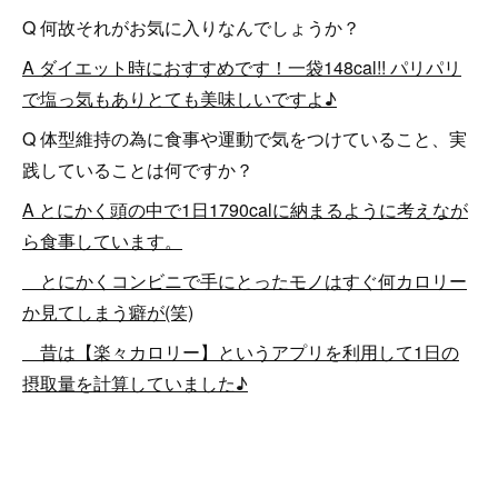
Q 何故それがお気に入りなんでしょうか？
A ダイエット時におすすめです！一袋148cal!! パリパリ
で塩っ気もありとても美味しいですよ♪
Q 体型維持の為に食事や運動で気をつけていること、実
践していることは何ですか？
A とにかく頭の中で1日1790calに納まるように考えなが
ら食事しています。
とにかくコンビニで手にとったモノはすぐ何カロリー
か見てしまう癖が(笑)
昔は【楽々カロリー】というアプリを利用して1日の
摂取量を計算していました♪