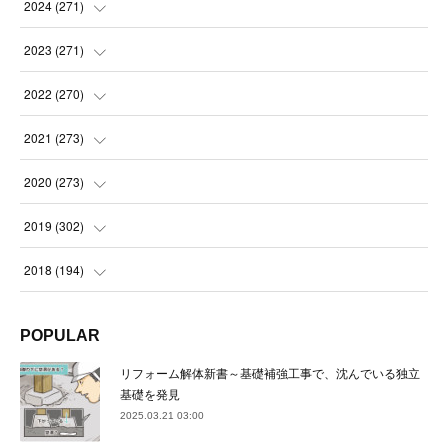
(
14
)
2024
(
271
)
(
21
)
(
21
)
2023
(
271
)
(
21
)
(
22
)
(
22
)
2022
(
270
)
(
23
)
(
23
)
(
23
)
2021
(
273
)
(
22
)
(
23
)
(
23
)
(
24
)
2020
(
273
)
(
23
)
(
21
)
(
22
)
(
23
)
(
24
)
2019
(
302
)
(
24
)
(
24
)
(
23
)
(
22
)
(
22
)
(
23
)
2018
(
194
)
(
21
)
(
22
)
(
24
)
(
23
)
(
23
)
(
21
)
(
19
)
POPULAR
(
24
)
(
23
)
(
22
)
(
23
)
(
23
)
(
26
)
(
18
)
リフォーム解体新書～基礎補強工事で、沈んでいる独立
(
22
)
(
24
)
(
23
)
(
23
)
(
22
)
基礎を発見
(
22
)
(
17
)
2025.03.21 03:00
(
22
)
(
21
)
(
23
)
(
23
)
(
24
)
(
21
)
(
32
)