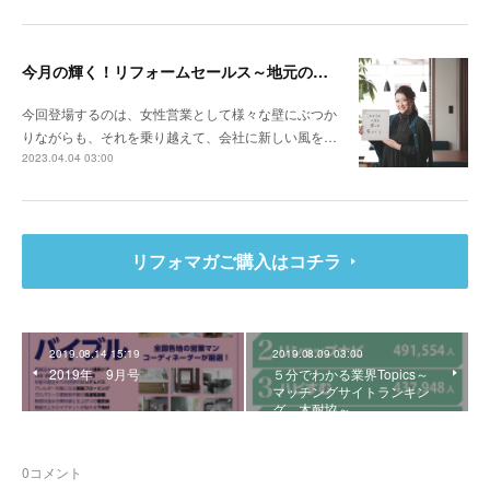
今月の輝く！リフォームセールス～地元の会社ならではの型にはまらない提案 お客様の人生を豊かにするリフォームを
今回登場するのは、女性営業として様々な壁にぶつか
りながらも、それを乗り越えて、会社に新しい風を…
2023.04.04 03:00
リフォマガご購入はコチラ
2019.08.14 15:19
2019.08.09 03:00
2019年 9月号
５分でわかる業界Topics～
マッチングサイトランキン
グ、木耐協～
0
コメント