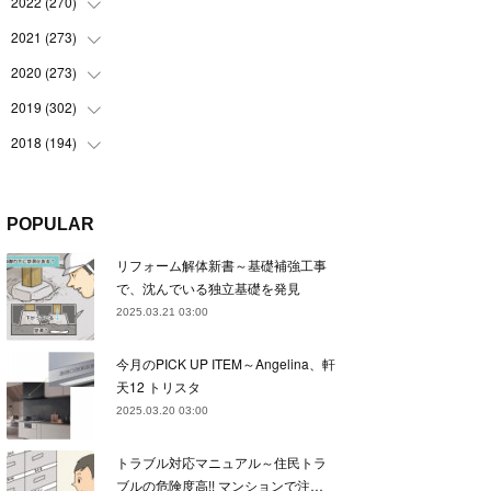
(
22
)
2022
(
270
(
22
)
)
(
23
)
(
23
)
2021
(
273
(
23
)
)
(
22
)
(
23
)
(
23
)
2020
(
273
(
24
)
)
(
23
)
(
21
)
(
22
)
(
23
)
2019
(
302
(
24
)
)
(
24
)
(
24
)
(
23
)
(
22
)
(
22
)
2018
(
194
(
23
)
)
(
21
)
(
22
)
(
24
)
(
23
)
(
23
)
(
21
)
(
19
)
(
24
)
(
23
)
(
22
)
(
23
)
(
23
)
(
26
)
(
18
)
POPULAR
(
22
)
(
24
)
(
23
)
(
23
)
(
22
)
(
22
)
(
17
)
リフォーム解体新書～基礎補強工事
(
22
)
(
21
)
(
23
)
(
23
)
(
24
)
(
21
)
(
32
)
で、沈んでいる独立基礎を発見
(
22
)
(
24
)
(
22
)
(
22
)
(
24
)
(
27
)
(
36
)
2025.03.21 03:00
(
25
)
(
21
)
(
24
)
(
23
)
(
23
)
(
22
)
(
30
)
今月のPICK UP ITEM～Angelina、軒
(
23
)
(
21
)
(
24
)
(
21
)
(
33
)
(
34
)
天12 トリスタ
(
20
)
(
21
)
(
22
)
(
28
)
2025.03.20 03:00
(
8
)
(
22
)
(
21
)
(
31
)
トラブル対応マニュアル～住民トラ
(
24
)
(
27
)
ブルの危険度高!! マンションで注…