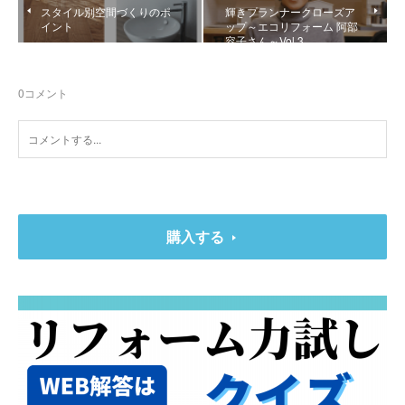
スタイル別空間づくりのポ
輝きプランナークローズア
イント
ップ～エコリフォーム 阿部
容子さん～Vol.3
0
コメント
購入する