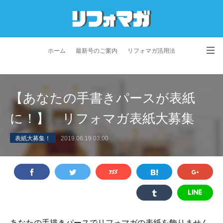
ホーム
最新号のご案内
リフォマガ活用法
お問い合わせ
よくあるご質問
特定商取引法に基づく表記
【あなたの手書きパースが表紙
プライバシーポリシー
利用規約
会社概要
に！】 リフォマガ表紙大募集
表紙大募集！
2019.06.19 03:00
あなたの手描きパースでリフォマガの表紙を飾りません