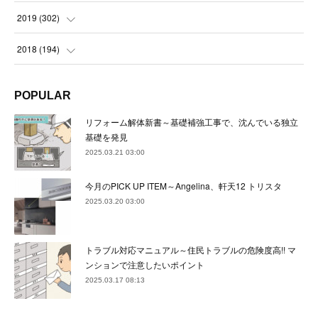
(
23
)
(
21
)
(
22
)
(
23
)
(
24
)
2019
(
302
)
(
24
)
(
24
)
(
23
)
(
22
)
(
22
)
(
23
)
2018
(
194
)
(
21
)
(
22
)
(
24
)
(
23
)
(
23
)
(
21
)
(
19
)
POPULAR
(
24
)
(
23
)
(
22
)
(
23
)
(
23
)
(
26
)
(
18
)
リフォーム解体新書～基礎補強工事で、沈んでいる独立
(
22
)
(
24
)
(
23
)
(
23
)
(
22
)
基礎を発見
(
22
)
(
17
)
2025.03.21 03:00
(
22
)
(
21
)
(
23
)
(
23
)
(
24
)
(
21
)
(
32
)
今月のPICK UP ITEM～Angelina、軒天12 トリスタ
(
22
)
(
24
)
(
22
)
(
22
)
(
24
)
(
27
)
(
36
)
2025.03.20 03:00
(
25
)
(
21
)
(
24
)
(
23
)
(
23
)
(
22
)
(
30
)
トラブル対応マニュアル～住民トラブルの危険度高!! マ
(
23
)
(
21
)
(
24
)
(
21
)
(
33
)
(
34
)
ンションで注意したいポイント
(
20
)
2025.03.17 08:13
(
21
)
(
22
)
(
28
)
(
8
)
(
22
)
(
21
)
(
31
)