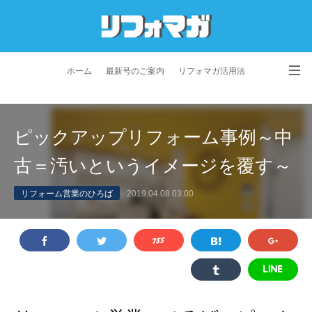
ホーム
最新号のご案内
リフォマガ活用法
お問い合わせ
よくあるご質問
特定商取引法に基づく表記
ピックアップリフォーム事例～中
プライバシーポリシー
利用規約
会社概要
古＝汚いというイメージを覆す～
リフォーム営業のひろば
2019.04.08 03:00