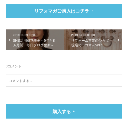
リフォマガご購入はコチラ
2019.04.09 03:00
2019.04.07 03:00
SNS活用成功事例～5年と8
リフォーム営業のひろば～
ヵ月間、毎日ブログ更新～
現場の一コマ～Vol.1
0
コメント
購入する