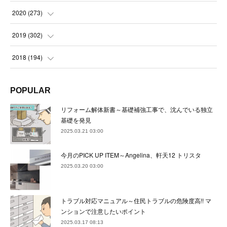
(
22
)
(
23
)
(
23
)
(
24
)
2020
(
273
)
(
23
)
(
21
)
(
22
)
(
23
)
(
24
)
2019
(
302
)
(
24
)
(
24
)
(
23
)
(
22
)
(
22
)
(
23
)
2018
(
194
)
(
21
)
(
22
)
(
24
)
(
23
)
(
23
)
(
21
)
(
19
)
POPULAR
(
24
)
(
23
)
(
22
)
(
23
)
(
23
)
(
26
)
(
18
)
リフォーム解体新書～基礎補強工事で、沈んでいる独立
(
22
)
(
24
)
(
23
)
(
23
)
(
22
)
基礎を発見
(
22
)
(
17
)
2025.03.21 03:00
(
22
)
(
21
)
(
23
)
(
23
)
(
24
)
(
21
)
(
32
)
今月のPICK UP ITEM～Angelina、軒天12 トリスタ
(
22
)
(
24
)
(
22
)
(
22
)
(
24
)
(
27
)
(
36
)
2025.03.20 03:00
(
25
)
(
21
)
(
24
)
(
23
)
(
23
)
(
22
)
(
30
)
トラブル対応マニュアル～住民トラブルの危険度高!! マ
(
23
)
(
21
)
(
24
)
(
21
)
(
33
)
(
34
)
ンションで注意したいポイント
(
20
)
2025.03.17 08:13
(
21
)
(
22
)
(
28
)