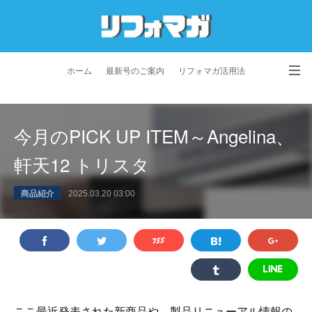
ホーム
最新号のご案内
リフォマガ活用法
お問い合わせ
よくあるご質問
特定商取引法に基づく表記
今月のPICK UP ITEM～Angelina、
プライバシーポリシー
利用規約
会社概要
軒天12 トリスタ
商品紹介
2025.03.20 03:00
ここ最近発表された新商品や、製品リニューアル情報の