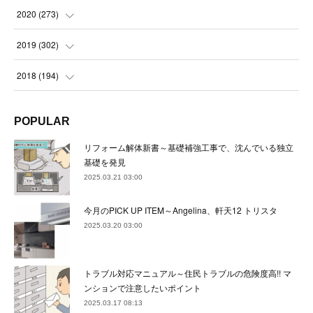
(
22
)
(
23
)
(
23
)
(
24
)
2020
(
273
)
(
23
)
(
21
)
(
22
)
(
23
)
(
24
)
2019
(
302
)
(
24
)
(
24
)
(
23
)
(
22
)
(
22
)
(
23
)
2018
(
194
)
(
21
)
(
22
)
(
24
)
(
23
)
(
23
)
(
21
)
(
19
)
POPULAR
(
24
)
(
23
)
(
22
)
(
23
)
(
23
)
(
26
)
(
18
)
リフォーム解体新書～基礎補強工事で、沈んでいる独立
(
22
)
(
24
)
(
23
)
(
23
)
(
22
)
基礎を発見
(
22
)
(
17
)
2025.03.21 03:00
(
22
)
(
21
)
(
23
)
(
23
)
(
24
)
(
21
)
(
32
)
今月のPICK UP ITEM～Angelina、軒天12 トリスタ
(
22
)
(
24
)
(
22
)
(
22
)
(
24
)
(
27
)
(
36
)
2025.03.20 03:00
(
25
)
(
21
)
(
24
)
(
23
)
(
23
)
(
22
)
(
30
)
トラブル対応マニュアル～住民トラブルの危険度高!! マ
(
23
)
(
21
)
(
24
)
(
21
)
(
33
)
(
34
)
ンションで注意したいポイント
(
20
)
2025.03.17 08:13
(
21
)
(
22
)
(
28
)
(
8
)