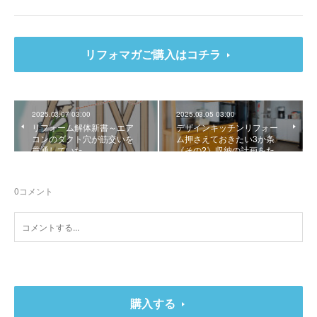
リフォマガご購入はコチラ
2025.03.07 03:00
2025.03.05 03:00
リフォーム解体新書～エア
デザインキッチンリフォー
コンのダクト穴が筋交いを
ム押さえておきたい3か条
貫通していた
《その2》収納の計画をた…
0
コメント
購入する