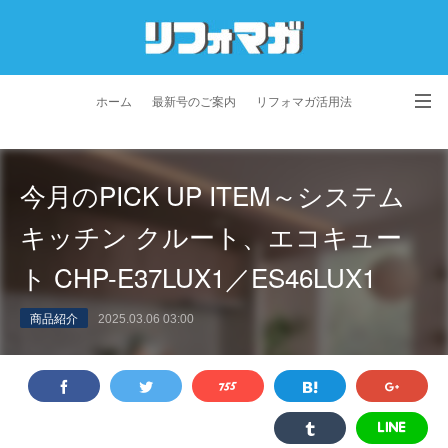
ホーム
最新号のご案内
リフォマガ活用法
お問い合わせ
よくあるご質問
特定商取引法に基づく表記
今月のPICK UP ITEM～システム
プライバシーポリシー
利用規約
会社概要
キッチン クルート、エコキュー
ト CHP-E37LUX1／ES46LUX1
商品紹介
2025.03.06 03:00