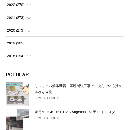
(
21
)
(
22
)
(
22
)
2022
(
270
)
(
23
)
(
23
)
(
23
)
2021
(
273
)
(
22
)
(
23
)
(
23
)
(
24
)
2020
(
273
)
(
23
)
(
21
)
(
22
)
(
23
)
(
24
)
2019
(
302
)
(
24
)
(
24
)
(
23
)
(
22
)
(
22
)
(
23
)
2018
(
194
)
(
21
)
(
22
)
(
24
)
(
23
)
(
23
)
(
21
)
(
19
)
POPULAR
(
24
)
(
23
)
(
22
)
(
23
)
(
23
)
(
26
)
(
18
)
リフォーム解体新書～基礎補強工事で、沈んでいる独立
(
22
)
(
24
)
(
23
)
(
23
)
(
22
)
基礎を発見
(
22
)
(
17
)
2025.03.21 03:00
(
22
)
(
21
)
(
23
)
(
23
)
(
24
)
(
21
)
(
32
)
今月のPICK UP ITEM～Angelina、軒天12 トリスタ
(
22
)
(
24
)
(
22
)
(
22
)
(
24
)
(
27
)
(
36
)
2025.03.20 03:00
(
25
)
(
21
)
(
24
)
(
23
)
(
23
)
(
22
)
(
30
)