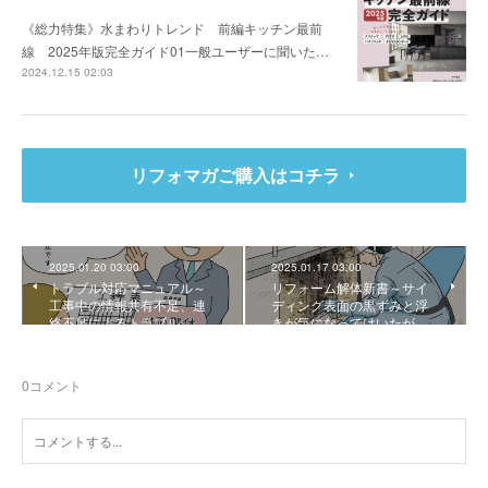
《総力特集》水まわりトレンド 前編キッチン最前
線 2025年版完全ガイド01一般ユーザーに聞いた…
2024.12.15 02:03
リフォマガご購入はコチラ
2025.01.20 03:00
2025.01.17 03:00
トラブル対応マニュアル～
リフォーム解体新書～サイ
工事中の情報共有不足、連
ディング表面の黒ずみと浮
絡不足によるトラブル
きが気になってはいたが…
0
コメント