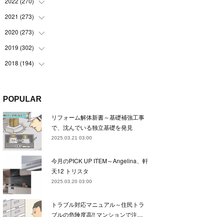
(
22
)
2022
(
270
(
22
)
)
(
23
)
(
23
)
2021
(
273
(
23
)
)
(
22
)
(
23
)
(
23
)
2020
(
273
(
24
)
)
(
23
)
(
21
)
(
22
)
(
23
)
2019
(
302
(
24
)
)
(
24
)
(
24
)
(
23
)
(
22
)
(
22
)
2018
(
194
(
23
)
)
(
21
)
(
22
)
(
24
)
(
23
)
(
23
)
(
21
)
(
19
)
(
24
)
(
23
)
(
22
)
(
23
)
(
23
)
(
26
)
(
18
)
POPULAR
(
22
)
(
24
)
(
23
)
(
23
)
(
22
)
(
22
)
(
17
)
リフォーム解体新書～基礎補強工事
(
22
)
(
21
)
(
23
)
(
23
)
(
24
)
(
21
)
(
32
)
で、沈んでいる独立基礎を発見
(
22
)
(
24
)
(
22
)
(
22
)
(
24
)
(
27
)
(
36
)
2025.03.21 03:00
(
25
)
(
21
)
(
24
)
(
23
)
(
23
)
(
22
)
(
30
)
今月のPICK UP ITEM～Angelina、軒
(
23
)
(
21
)
(
24
)
(
21
)
(
33
)
(
34
)
天12 トリスタ
(
20
)
(
21
)
(
22
)
(
28
)
2025.03.20 03:00
(
8
)
(
22
)
(
21
)
(
31
)
トラブル対応マニュアル～住民トラ
(
24
)
(
27
)
ブルの危険度高!! マンションで注…