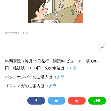
魔法の営業トーク
(
18
)
年間購読（毎月15日発行、購読料 ビューアー版8,800
円・雑誌版11,000円）のお申込は
コチラ
バックナンバーのご購入は
コチラ
リフォマガのご案内は
コチラ