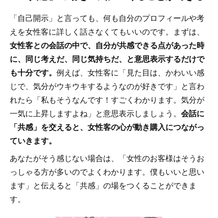
「自己開示」と言っても、何も自分のプロフィールや考
えを女性客に詳しく話さなくてもいいのです。まずは、
女性客との会話の中で、自分が共感できる点があった時
に、同じ考えだ、同じ気持ちだ、と意思表示するだけで
も十分です。
例えば、女性客に「見た目は、かわいい感
じで、気分がウキウキするようなのが好きです」と言わ
れたら「私もそうなんです！すごくわかります。気分が
一気に上昇しますよね」と意思表示しましょう。
会話に
「共感」を交えると、女性客の心が動き購入につながっ
ていきます。
あなたがそう感じない場合は、「女性のお客様はそうお
っしゃる方が多いのでよくわかります。僕もいいと思い
ます」と伝えると「共感」の場をつくることができま
す。