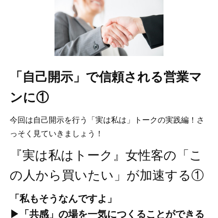
「自己開示」で信頼される営業マ
ンに①
今回は自己開示を行う「実は私は」トークの実践編！さ
っそく見ていきましょう！
『実は私はトーク』女性客の「こ
の人から買いたい」が加速する①
「私もそうなんですよ」
▶「共感」の場を一気につくることができる