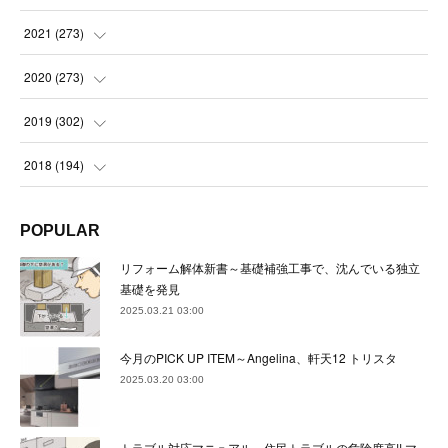
(
23
)
(
23
)
(
23
)
2021
(
273
)
(
22
)
(
23
)
(
23
)
(
24
)
2020
(
273
)
(
23
)
(
21
)
(
22
)
(
23
)
(
24
)
2019
(
302
)
(
24
)
(
24
)
(
23
)
(
22
)
(
22
)
(
23
)
2018
(
194
)
(
21
)
(
22
)
(
24
)
(
23
)
(
23
)
(
21
)
(
19
)
POPULAR
(
24
)
(
23
)
(
22
)
(
23
)
(
23
)
(
26
)
(
18
)
リフォーム解体新書～基礎補強工事で、沈んでいる独立
(
22
)
(
24
)
(
23
)
(
23
)
(
22
)
基礎を発見
(
22
)
(
17
)
2025.03.21 03:00
(
22
)
(
21
)
(
23
)
(
23
)
(
24
)
(
21
)
(
32
)
今月のPICK UP ITEM～Angelina、軒天12 トリスタ
(
22
)
(
24
)
(
22
)
(
22
)
(
24
)
(
27
)
(
36
)
2025.03.20 03:00
(
25
)
(
21
)
(
24
)
(
23
)
(
23
)
(
22
)
(
30
)
トラブル対応マニュアル～住民トラブルの危険度高!! マ