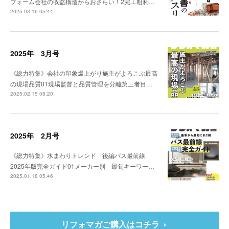
フォーム会社の収益構造からおさらい！2完工粗利…
2025.03.16 05:44
2025年 3月号
《総力特集》会社の印象爆上がり施主がよろこぶ最高
の現場品質01現場監督と品質管理を分離第三者目…
2025.02.15 08:20
2025年 2月号
《総力特集》水まわりトレンド 後編バス最前線
2025年版完全ガイド01メーカー別 最旬キーワー…
2025.01.18 05:46
リフォマガご購入はコチラ