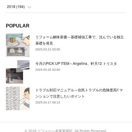
(
24
)
(
24
)
(
23
)
(
22
)
(
22
)
(
23
)
2018
(
194
)
(
21
)
(
22
)
(
24
)
(
23
)
(
23
)
(
21
)
(
19
)
POPULAR
(
24
)
(
23
)
(
22
)
(
23
)
(
23
)
(
26
)
(
18
)
リフォーム解体新書～基礎補強工事で、沈んでいる独立
(
22
)
(
24
)
(
23
)
(
23
)
(
22
)
基礎を発見
(
22
)
(
17
)
2025.03.21 03:00
(
22
)
(
21
)
(
23
)
(
23
)
(
24
)
(
21
)
(
32
)
今月のPICK UP ITEM～Angelina、軒天12 トリスタ
(
22
)
(
24
)
(
22
)
(
22
)
(
24
)
(
27
)
(
36
)
2025.03.20 03:00
(
25
)
(
21
)
(
24
)
(
23
)
(
23
)
(
22
)
(
30
)
トラブル対応マニュアル～住民トラブルの危険度高!! マ
(
23
)
(
21
)
(
24
)
(
21
)
(
33
)
(
34
)
ンションで注意したいポイント
(
20
)
2025.03.17 08:13
(
21
)
(
22
)
(
28
)
(
8
)
(
22
)
(
21
)
(
31
)
(
24
)
(
27
)
© 2018 リフォーム産業新聞社. All Rights Reserved.