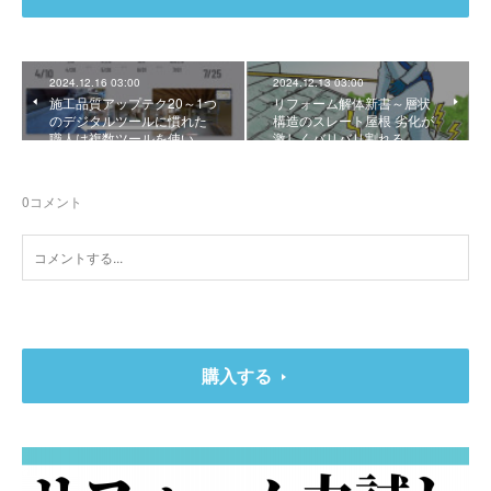
2024.12.16 03:00
2024.12.13 03:00
施工品質アップテク20～1つ
リフォーム解体新書～層状
のデジタルツールに慣れた
構造のスレート屋根 劣化が
職人は複数ツールを使い…
激しくバリバリ割れる
0
コメント
購入する