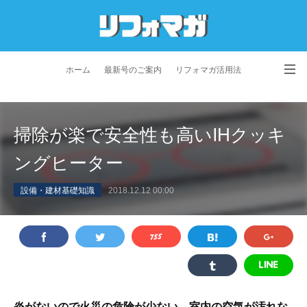
ホーム
最新号のご案内
リフォマガ活用法
お問い合わせ
よくあるご質問
特定商取引法に基づく表記
掃除が楽で安全性も高いIHクッキ
プライバシーポリシー
利用規約
会社概要
ングヒーター
設備・建材基礎知識
2018.12.12 00:00
炎がないので火災の危険が少ない、室内の空気が汚れな