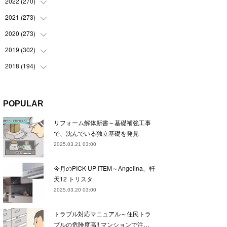
(
22
)
2022
(
270
(
22
)
)
(
23
)
(
23
)
2021
(
273
(
23
)
)
(
22
)
(
23
)
(
23
)
2020
(
273
(
24
)
)
(
23
)
(
21
)
(
22
)
(
23
)
2019
(
302
(
24
)
)
(
24
)
(
24
)
(
23
)
(
22
)
(
22
)
2018
(
194
(
23
)
)
(
21
)
(
22
)
(
24
)
(
23
)
(
23
)
(
21
)
(
19
)
(
24
)
(
23
)
(
22
)
(
23
)
(
23
)
(
26
)
(
18
)
POPULAR
(
22
)
(
24
)
(
23
)
(
23
)
(
22
)
(
22
)
(
17
)
リフォーム解体新書～基礎補強工事
(
22
)
(
21
)
(
23
)
(
23
)
(
24
)
(
21
)
(
32
)
で、沈んでいる独立基礎を発見
(
22
)
(
24
)
(
22
)
(
22
)
(
24
)
(
27
)
(
36
)
2025.03.21 03:00
(
25
)
(
21
)
(
24
)
(
23
)
(
23
)
(
22
)
(
30
)
今月のPICK UP ITEM～Angelina、軒
(
23
)
(
21
)
(
24
)
(
21
)
(
33
)
(
34
)
天12 トリスタ
(
20
)
(
21
)
(
22
)
(
28
)
2025.03.20 03:00
(
8
)
(
22
)
(
21
)
(
31
)
トラブル対応マニュアル～住民トラ
(
24
)
(
27
)
ブルの危険度高!! マンションで注…