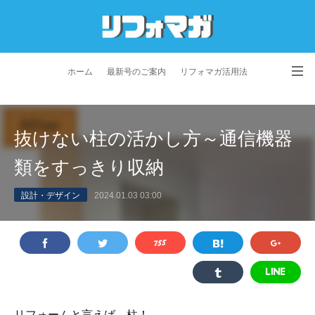
ホーム
最新号のご案内
リフォマガ活用法
お問い合わせ
よくあるご質問
特定商取引法に基づく表記
抜けない柱の活かし方～通信機器
プライバシーポリシー
利用規約
会社概要
類をすっきり収納
設計・デザイン
2024.01.03 03:00
リフォームと言えば、柱！