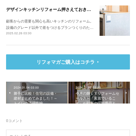
デザインキッチンリフォーム押さえておきたい3か条 《その1》低予算でもできる納まりの工夫
顧客からの需要も関心も高いキッチンのリフォーム。
設備のグレード以外で差をつけるプランつくりのた…
2025.02.26 03:00
リフォマガご購入はコチラ
2024.01.04 03:00
2024.01.02 03:00
勝手に比較！住宅の設備・
今月の輝く！リフォームセ
建材まとめてみました！～
ールス～「素直でいるこ
トイレの清掃性編
と」が顧客の信頼獲得と…
0
コメント