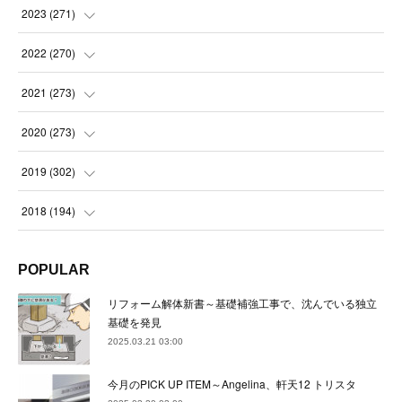
(
21
)
(
21
)
2023
(
271
)
(
21
)
(
22
)
(
22
)
2022
(
270
)
(
23
)
(
23
)
(
23
)
2021
(
273
)
(
22
)
(
23
)
(
23
)
(
24
)
2020
(
273
)
(
23
)
(
21
)
(
22
)
(
23
)
(
24
)
2019
(
302
)
(
24
)
(
24
)
(
23
)
(
22
)
(
22
)
(
23
)
2018
(
194
)
(
21
)
(
22
)
(
24
)
(
23
)
(
23
)
(
21
)
(
19
)
POPULAR
(
24
)
(
23
)
(
22
)
(
23
)
(
23
)
(
26
)
(
18
)
リフォーム解体新書～基礎補強工事で、沈んでいる独立
(
22
)
(
24
)
(
23
)
(
23
)
(
22
)
基礎を発見
(
22
)
(
17
)
2025.03.21 03:00
(
22
)
(
21
)
(
23
)
(
23
)
(
24
)
(
21
)
(
32
)
今月のPICK UP ITEM～Angelina、軒天12 トリスタ
(
22
)
(
24
)
(
22
)
(
22
)
(
24
)
(
27
)
(
36
)