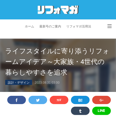
ホーム
最新号のご案内
リフォマガ活用法
お問い合わせ
よくあるご質問
特定商取引法に基づく表記
ライフスタイルに寄り添うリフォ
プライバシーポリシー
利用規約
会社概要
ームアイデア～大家族・4世代の
暮らしやすさを追求
設計・デザイン
2023.08.31 03:00