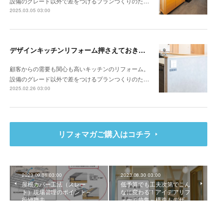
設備のグレード以外で差をつけるプランつくりのた…
2025.03.05 03:00
デザインキッチンリフォーム押さえておきたい3か条 《その1》低予算でもできる納まりの工夫
顧客からの需要も関心も高いキッチンのリフォーム。
設備のグレード以外で差をつけるプランつくりのた…
2025.02.26 03:00
リフォマガご購入はコチラ
2023.09.01 03:00
2023.08.30 03:00
屋根カバー工法（スレー
低予算でも工夫次第でこん
ト）現場管理のポイント～
なに変わる！アイデアリフ
役物撤去
ォーム特集～構造もデザ…