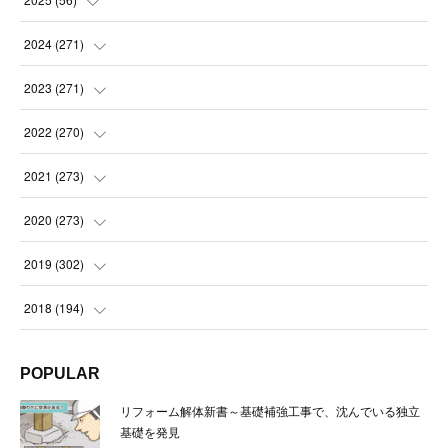
(
14
)
2024
(
271
)
(
21
)
(
21
)
2023
(
271
)
(
21
)
(
22
)
(
22
)
2022
(
270
)
(
23
)
(
23
)
(
23
)
2021
(
273
)
(
22
)
(
23
)
(
23
)
(
24
)
2020
(
273
)
(
23
)
(
21
)
(
22
)
(
23
)
(
24
)
2019
(
302
)
(
24
)
(
24
)
(
23
)
(
22
)
(
22
)
(
23
)
2018
(
194
)
(
21
)
(
22
)
(
24
)
(
23
)
(
23
)
(
21
)
(
19
)
POPULAR
(
24
)
(
23
)
(
22
)
(
23
)
(
23
)
(
26
)
(
18
)
リフォーム解体新書～基礎補強工事で、沈んでいる独立
(
22
)
(
24
)
(
23
)
(
23
)
(
22
)
基礎を発見
(
22
)
(
17
)