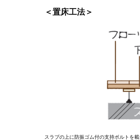
＜置床工法＞
スラブの上に防振ゴム付の支持ボルトを載