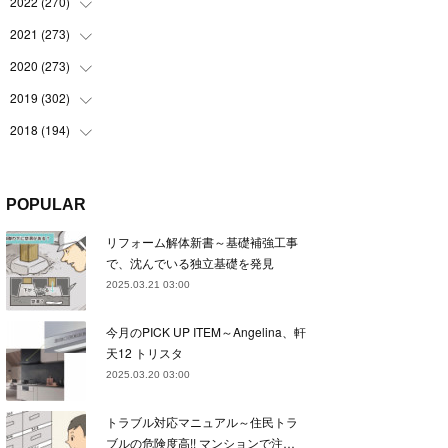
(
22
)
2022
(
270
(
22
)
)
(
23
)
(
23
)
2021
(
273
(
23
)
)
(
22
)
(
23
)
(
23
)
2020
(
273
(
24
)
)
(
23
)
(
21
)
(
22
)
(
23
)
2019
(
302
(
24
)
)
(
24
)
(
24
)
(
23
)
(
22
)
(
22
)
2018
(
194
(
23
)
)
(
21
)
(
22
)
(
24
)
(
23
)
(
23
)
(
21
)
(
19
)
(
24
)
(
23
)
(
22
)
(
23
)
(
23
)
(
26
)
(
18
)
POPULAR
(
22
)
(
24
)
(
23
)
(
23
)
(
22
)
(
22
)
(
17
)
リフォーム解体新書～基礎補強工事
(
22
)
(
21
)
(
23
)
(
23
)
(
24
)
(
21
)
(
32
)
で、沈んでいる独立基礎を発見
(
22
)
(
24
)
(
22
)
(
22
)
(
24
)
(
27
)
(
36
)
2025.03.21 03:00
(
25
)
(
21
)
(
24
)
(
23
)
(
23
)
(
22
)
(
30
)
今月のPICK UP ITEM～Angelina、軒
(
23
)
(
21
)
(
24
)
(
21
)
(
33
)
(
34
)
天12 トリスタ
(
20
)
(
21
)
(
22
)
(
28
)
2025.03.20 03:00
(
8
)
(
22
)
(
21
)
(
31
)
トラブル対応マニュアル～住民トラ
(
24
)
(
27
)
ブルの危険度高!! マンションで注…