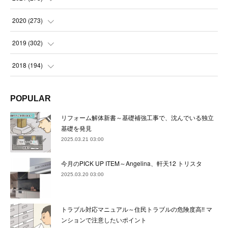
(
22
)
(
23
)
(
23
)
(
24
)
2020
(
273
)
(
23
)
(
21
)
(
22
)
(
23
)
(
24
)
2019
(
302
)
(
24
)
(
24
)
(
23
)
(
22
)
(
22
)
(
23
)
2018
(
194
)
(
21
)
(
22
)
(
24
)
(
23
)
(
23
)
(
21
)
(
19
)
POPULAR
(
24
)
(
23
)
(
22
)
(
23
)
(
23
)
(
26
)
(
18
)
リフォーム解体新書～基礎補強工事で、沈んでいる独立
(
22
)
(
24
)
(
23
)
(
23
)
(
22
)
基礎を発見
(
22
)
(
17
)
2025.03.21 03:00
(
22
)
(
21
)
(
23
)
(
23
)
(
24
)
(
21
)
(
32
)
今月のPICK UP ITEM～Angelina、軒天12 トリスタ
(
22
)
(
24
)
(
22
)
(
22
)
(
24
)
(
27
)
(
36
)
2025.03.20 03:00
(
25
)
(
21
)
(
24
)
(
23
)
(
23
)
(
22
)
(
30
)
トラブル対応マニュアル～住民トラブルの危険度高!! マ
(
23
)
(
21
)
(
24
)
(
21
)
(
33
)
(
34
)
ンションで注意したいポイント