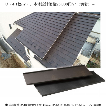
リ・4.1枚/㎡）、本体設計価格25,300円/㎡（切妻）～
中空構造の屋根材は31kg/㎡の軽さを保ちながら、伝統的