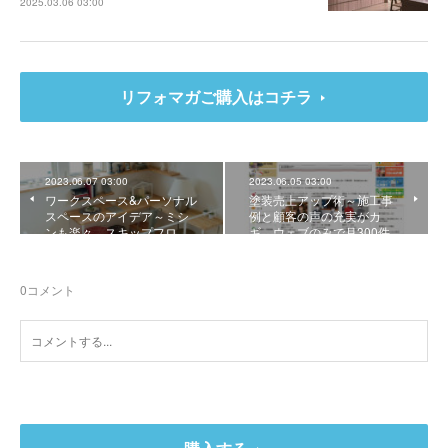
2025.03.06 03:00
リフォマガご購入はコチラ
2023.06.07 03:00
2023.06.05 03:00
ワークスペース&パーソナル
塗装売上アップ術～施工事
スペースのアイデア～ミシ
例と顧客の声の充実がカ
ンも楽々。スキップフロ…
ギ ウェブのみで月300件…
0
コメント