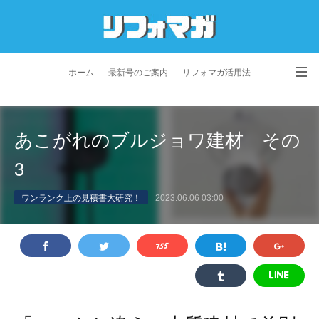
ホーム
最新号のご案内
リフォマガ活用法
お問い合わせ
よくあるご質問
特定商取引法に基づく表記
あこがれのブルジョワ建材 その
プライバシーポリシー
利用規約
会社概要
3
ワンランク上の見積書大研究！
2023.06.06 03:00