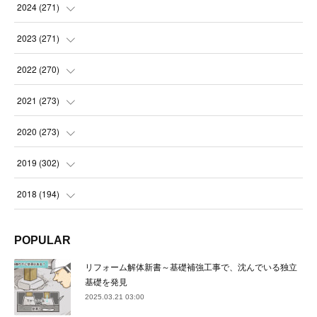
(
14
)
2024
(
271
)
(
21
)
(
21
)
2023
(
271
)
(
21
)
(
22
)
(
22
)
2022
(
270
)
(
23
)
(
23
)
(
23
)
2021
(
273
)
(
22
)
(
23
)
(
23
)
(
24
)
2020
(
273
)
(
23
)
(
21
)
(
22
)
(
23
)
(
24
)
2019
(
302
)
(
24
)
(
24
)
(
23
)
(
22
)
(
22
)
(
23
)
2018
(
194
)
(
21
)
(
22
)
(
24
)
(
23
)
(
23
)
(
21
)
(
19
)
POPULAR
(
24
)
(
23
)
(
22
)
(
23
)
(
23
)
(
26
)
(
18
)
リフォーム解体新書～基礎補強工事で、沈んでいる独立
(
22
)
(
24
)
(
23
)
(
23
)
(
22
)
基礎を発見
(
22
)
(
17
)
2025.03.21 03:00
(
22
)
(
21
)
(
23
)
(
23
)
(
24
)
(
21
)
(
32
)