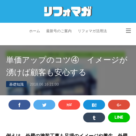
ホーム
最新号のご案内
リフォマガ活用法
お問い合わせ
よくあるご質問
特定商取引法に基づく表記
単価アップのコツ④ イメージが
プライバシーポリシー
利用規約
会社概要
湧けば顧客も安心する
基礎知識
2018.06.16 21:00
例えは、外壁の塗装工事も足場のイメージや養生、外壁