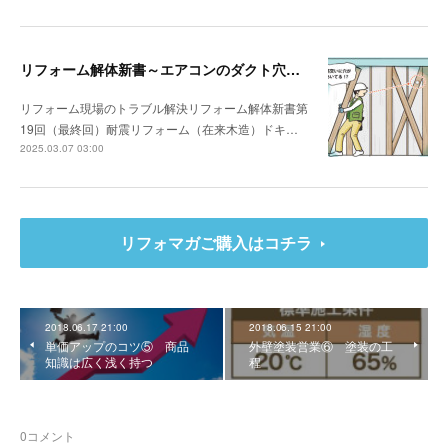
リフォーム解体新書～エアコンのダクト穴が筋交いを貫通していた
リフォーム現場のトラブル解決リフォーム解体新書第
19回（最終回）耐震リフォーム（在来木造）ドキ…
2025.03.07 03:00
リフォマガご購入はコチラ
2018.06.17 21:00
2018.06.15 21:00
単価アップのコツ⑤ 商品
外壁塗装営業⑥ 塗装の工
知識は広く浅く持つ
程
0
コメント